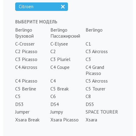
Citroen
ВЫБЕРИТЕ МОДЕЛЬ
Berlingo
Berlingo
Berlingo
Грузовой
Пассажирский
C-Crosser
C-Elysee
C1
C2 Picasso
C2
C3 Aircross
C3 Picasso
C3 Pluriel
C3
C4 Aircross
C4 Coupe
C4 Grand
Picasso
C4 Picasso
C4
C5 Aircross
C5 Berline
C5 Break
C5 Tourer
C5
C6
C8
DS3
DS4
DS5
Jumper
Jumpy
SPACE TOURER
Xsara Break
Xsara Picasso
Xsara