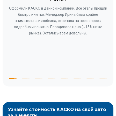
ару
Оформили КАСКО в данной компании. Все этапы прошли
а
быстро и четко. Менеджер Ирина была крайне
бла
ное
внимательна и любезна, отвечала на все вопросы
«Со
ому»
подробно и понятно. Порадовала цена (~15% ниже
за
рынка). Остались всем довольны.
по
те
к
 по
с
Узнайте стоимость КАСКО на свой авто
за 3 минуты