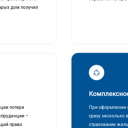
торых дом получил
Комплексное
ации потери
При оформлении 
испруденции –
сразу несколько 
щий право
страхование жиль