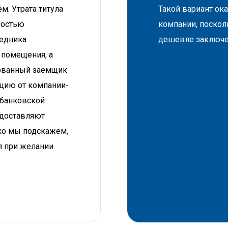
м. Утрата титула
Такой вариант ок
мостью
компании, поскол
ледника
дешевле заключе
 помещения, а
ахованный заёмщик
цию от компании-
 банковской
едоставляют
ако мы подскажем,
я при желании