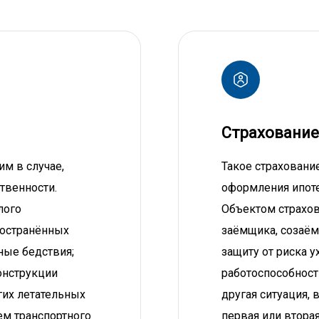
Страхование
м в случае,
Такое страхование
твенности.
оформления ипоте
лого
Объектом страхов
ространённых
заёмщика, созаём
ные бедствия;
защиту от риска у
онструкции
работоспособност
гих летательных
другая ситуация, 
ем транспортного
первая или втора