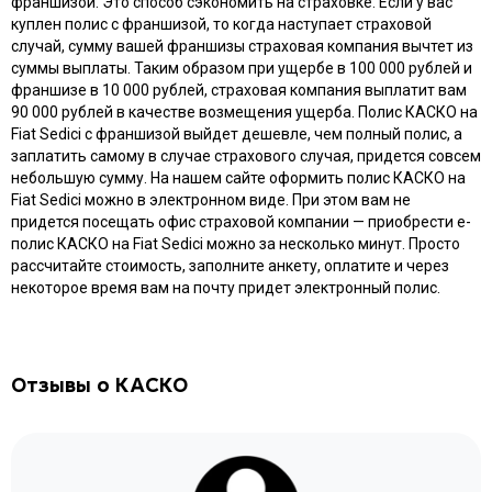
КАСКО на Fiat Sedici поможет защитить ваш автомобиль от
самых разных неприятностей, которые могут произойти с ним в
дороге. Страховой полис покрывает ущерб автомобилю,
полученный в результате ДТП, попадания инородных
предметов из-под колес других машин, падения деревьев,
стихийных бедствий и прочего. Кроме того, оформив полис
КАСКО на Fiat Sedici, вы также получите компенсацию в случае
угона. Вы также можете приобрести КАСКО на Audi с
франшизой. Это способ сэкономить на страховке. Если у вас
куплен полис с франшизой, то когда наступает страховой
случай, сумму вашей франшизы страховая компания вычтет из
суммы выплаты. Таким образом при ущербе в 100 000 рублей и
франшизе в 10 000 рублей, страховая компания выплатит вам
90 000 рублей в качестве возмещения ущерба. Полис КАСКО на
Fiat Sedici с франшизой выйдет дешевле, чем полный полис, а
заплатить самому в случае страхового случая, придется совсем
небольшую сумму. На нашем сайте оформить полис КАСКО на
Fiat Sedici можно в электронном виде. При этом вам не
придется посещать офис страховой компании — приобрести e-
полис КАСКО на Fiat Sedici можно за несколько минут. Просто
рассчитайте стоимость, заполните анкету, оплатите и через