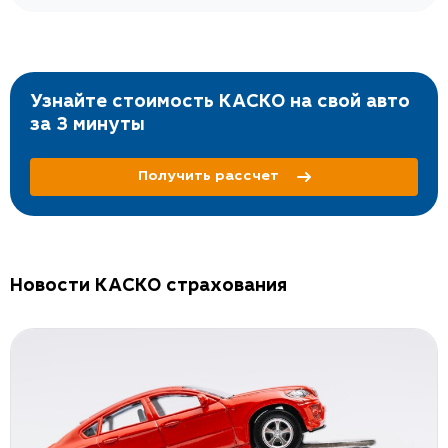
за
рынка). Остались всем довольны.
по
те
к
 по
с
Узнайте стоимость КАСКО на свой авто
за 3 минуты
Получить рассчет