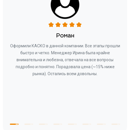
некоторое время вам на почту придет электронный полис.
Отзывы о КАСКО
Роман
ару
Оформили КАСКО в данной компании. Все этапы прошли
а
быстро и четко. Менеджер Ирина была крайне
бла
ное
внимательна и любезна, отвечала на все вопросы
«Со
ому»
подробно и понятно. Порадовала цена (~15% ниже