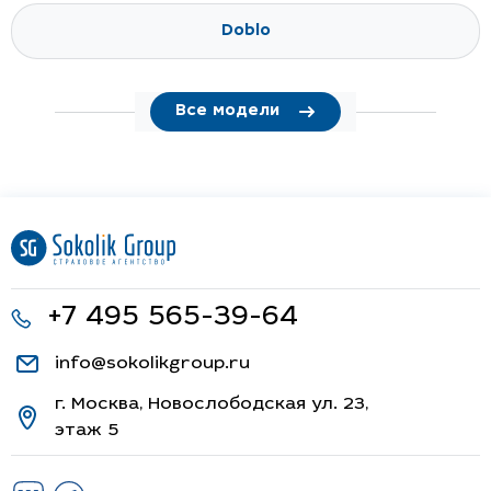
500
Albea
Bravo
Doblo
Все модели