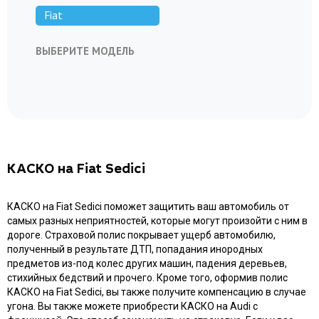
Fiat
ВЫБЕРИТЕ МОДЕЛЬ
124 Spider
500
Albea
Brava
Bravo
Doblo Cargo
Doblo Panorama
Doblo
Ducato
Fiorino
Freemont
Fullback
Grande Punto
Idea
Linea
Multipla
Panda
Punto
Scudo
Sedici
Tipo Cross
Ulysse
КАСКО на Fiat Sedici