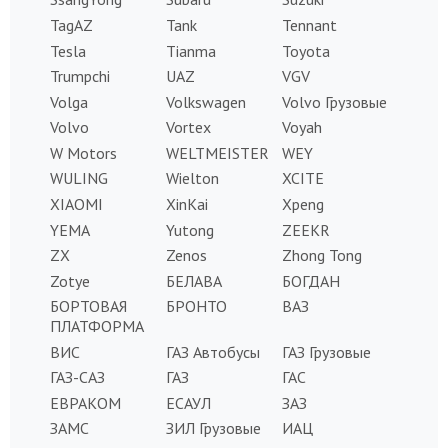
TagAZ
Tank
Tennant
Tesla
Tianma
Toyota
Trumpchi
UAZ
VGV
Volga
Volkswagen
Volvo Грузовые
Volvo
Vortex
Voyah
W Motors
WELTMEISTER
WEY
WULING
Wielton
XCITE
XIAOMI
XinKai
Xpeng
YEMA
Yutong
ZEEKR
ZX
Zenos
Zhong Tong
Zotye
БЕЛАВА
БОГДАН
БОРТОВАЯ
БРОНТО
ВАЗ
ПЛАТФОРМА
ВИС
ГАЗ Автобусы
ГАЗ Грузовые
ГАЗ-САЗ
ГАЗ
ГАС
ЕВРАКОМ
ЕСАУЛ
ЗАЗ
ЗАМС
ЗИЛ Грузовые
ИАЦ