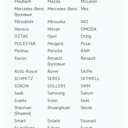
Maybach
Mazda
McLaren
Mercedes-Benz
Mercedes-Benz
Mini
Грузовые
Mitsubishi
Mitsuoka
NIO
Naveco
Nissan
OMODA
OZTAS
Opel
Oting
POLESTAR
Peugeot
Polar
Pontiac
Porsche
RAM
Ravon
Renault
Renault
Грузовые
Rolls-Royce
Rover
SAIPA
SCHMITZ
SERES
SKYWELL
SOKON
SOLLERS
SWM
Saab
Samsung
Saturn
Scania
Scion
Seat
Shacman
Shuanghuan
Skoda
(Shaanxi)
Smart
Solaris
Soueast
SsangYong
Subaru
Suzuki