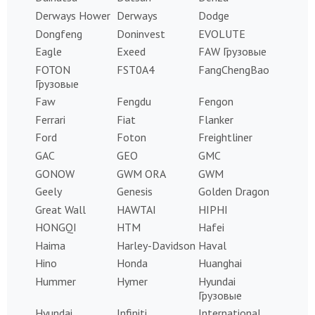
Derways Hower
Derways
Dodge
Dongfeng
Doninvest
EVOLUTE
Eagle
Exeed
FAW Грузовые
FOTON
FST0A4
FangChengBao
Грузовые
Faw
Fengdu
Fengon
Ferrari
Fiat
Flanker
Ford
Foton
Freightliner
GAC
GEO
GMC
GONOW
GWM ORA
GWM
Geely
Genesis
Golden Dragon
Great Wall
HAWTAI
HIPHI
HONGQI
HTM
Hafei
Haima
Harley-Davidson
Haval
Hino
Honda
Huanghai
Hummer
Hymer
Hyundai
Грузовые
Hyundai
Infiniti
International