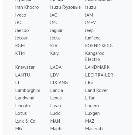
Iran Khodro
Isuzu Грузовые
Isuzu
Iveco
JAC
JAM
JBC
JMC
JMEV
Jaecoo
Jaguar
Jeep
Jetour
Jetta
Junfeng
KGM
KIA
KOENIGSEGG
KTM
Kaiyi
Kangaroo
Electro
Knewstar
LADA
LANDMARK
LANTU
LDV
LECITRAILER
LI
LIXIANG
LRG
Lamborghini
Lancia
Land Rover
Landwind
Lexus
Lifan
Lincoln
Livan
Logem
Lotus
Lucid
Luxgen
Lynk & Co
MAN
MAZ
MG
Maple
Maserati