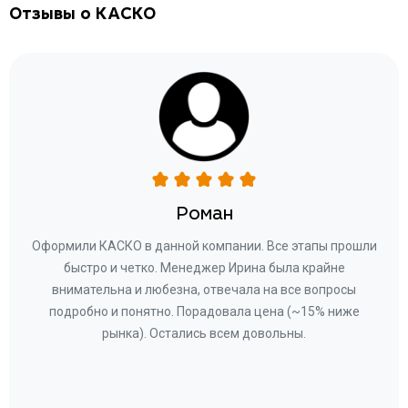
Отзывы о КАСКО
Роман
ару
Оформили КАСКО в данной компании. Все этапы прошли
а
быстро и четко. Менеджер Ирина была крайне
бла
ное
внимательна и любезна, отвечала на все вопросы
«Со
ому»
подробно и понятно. Порадовала цена (~15% ниже
за
рынка). Остались всем довольны.
по
те
к
 по
с