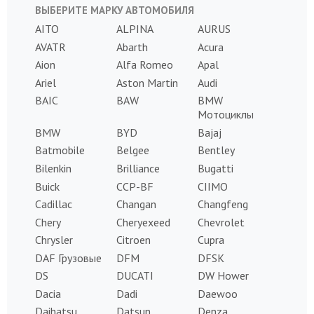
ВЫБЕРИТЕ МАРКУ АВТОМОБИЛЯ
AITO
ALPINA
AURUS
AVATR
Abarth
Acura
Aion
Alfa Romeo
Apal
Ariel
Aston Martin
Audi
BAIC
BAW
BMW
Мотоциклы
BMW
BYD
Bajaj
Batmobile
Belgee
Bentley
Bilenkin
Brilliance
Bugatti
Buick
CCP-BF
CIIMO
Cadillac
Changan
Changfeng
Chery
Cheryexeed
Chevrolet
Chrysler
Citroen
Cupra
DAF Грузовые
DFM
DFSK
DS
DUCATI
DW Hower
Dacia
Dadi
Daewoo
Daihatsu
Datsun
Denza