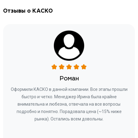
Отзывы о КАСКО
Роман
ару
Оформили КАСКО в данной компании. Все этапы прошли
а
быстро и четко. Менеджер Ирина была крайне
бла
ное
внимательна и любезна, отвечала на все вопросы
«Со
ому»
подробно и понятно. Порадовала цена (~15% ниже
за
рынка). Остались всем довольны.
по
те
к
 по
с