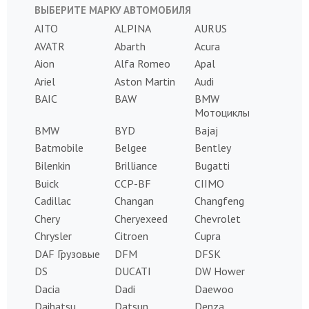
ВЫБЕРИТЕ МАРКУ АВТОМОБИЛЯ
AITO
ALPINA
AURUS
AVATR
Abarth
Acura
Aion
Alfa Romeo
Apal
Ariel
Aston Martin
Audi
BAIC
BAW
BMW
Мотоциклы
BMW
BYD
Bajaj
Batmobile
Belgee
Bentley
Bilenkin
Brilliance
Bugatti
Buick
CCP-BF
CIIMO
Cadillac
Changan
Changfeng
Chery
Cheryexeed
Chevrolet
Chrysler
Citroen
Cupra
DAF Грузовые
DFM
DFSK
DS
DUCATI
DW Hower
Dacia
Dadi
Daewoo
Daihatsu
Datsun
Denza