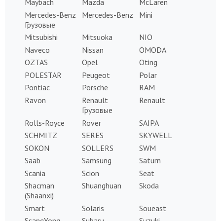
Maybach
Mazda
McLaren
Mercedes-Benz
Mercedes-Benz
Mini
Грузовые
Mitsubishi
Mitsuoka
NIO
Naveco
Nissan
OMODA
OZTAS
Opel
Oting
POLESTAR
Peugeot
Polar
Pontiac
Porsche
RAM
Ravon
Renault
Renault
Грузовые
Rolls-Royce
Rover
SAIPA
SCHMITZ
SERES
SKYWELL
SOKON
SOLLERS
SWM
Saab
Samsung
Saturn
Scania
Scion
Seat
Shacman
Shuanghuan
Skoda
(Shaanxi)
Smart
Solaris
Soueast
SsangYong
Subaru
Suzuki