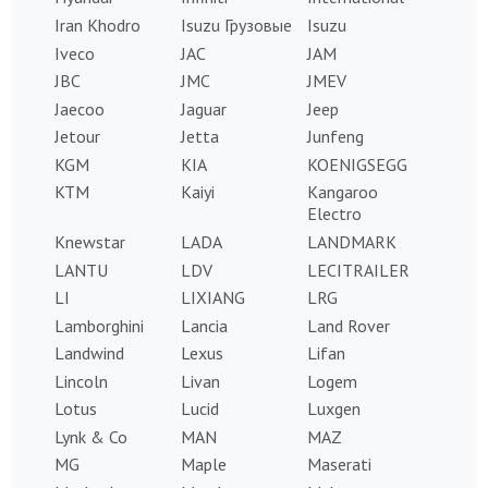
Iran Khodro
Isuzu Грузовые
Isuzu
Iveco
JAC
JAM
JBC
JMC
JMEV
Jaecoo
Jaguar
Jeep
Jetour
Jetta
Junfeng
KGM
KIA
KOENIGSEGG
KTM
Kaiyi
Kangaroo
Electro
Knewstar
LADA
LANDMARK
LANTU
LDV
LECITRAILER
LI
LIXIANG
LRG
Lamborghini
Lancia
Land Rover
Landwind
Lexus
Lifan
Lincoln
Livan
Logem
Lotus
Lucid
Luxgen
Lynk & Co
MAN
MAZ
MG
Maple
Maserati