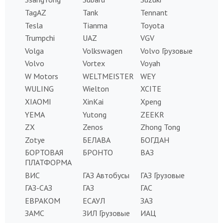
TagAZ
Tank
Tennant
Tesla
Tianma
Toyota
Trumpchi
UAZ
VGV
Volga
Volkswagen
Volvo Грузовые
Volvo
Vortex
Voyah
W Motors
WELTMEISTER
WEY
WULING
Wielton
XCITE
XIAOMI
XinKai
Xpeng
YEMA
Yutong
ZEEKR
ZX
Zenos
Zhong Tong
Zotye
БЕЛАВА
БОГДАН
БОРТОВАЯ
БРОНТО
ВАЗ
ПЛАТФОРМА
ВИС
ГАЗ Автобусы
ГАЗ Грузовые
ГАЗ-САЗ
ГАЗ
ГАС
ЕВРАКОМ
ЕСАУЛ
ЗАЗ
ЗАМС
ЗИЛ Грузовые
ИАЦ