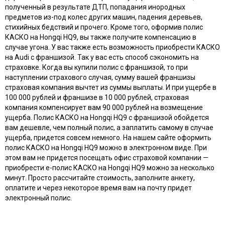
полученный в результате ДТП, попадания инородных
предметов из-под колес других машин, падения деревьев,
стихийных бедствий и прочего. Кроме того, оформив полис
КАСКО на Hongqi HQ9, вы также получите компенсацию в
случае угона. У вас также есть возможность приобрести КАСКО
на Audi с франшизой. Так у вас есть способ сэкономить на
страховке. Когда вы купили полис с франшизой, то при
наступлении страхового случая, сумму вашей франшизы
страховая компания вычтет из суммы выплаты. И при ущербе в
100 000 рублей и франшизе в 10 000 рублей, страховая
компания компенсирует вам 90 000 рублей на возмещение
ущерба. Полис КАСКО на Hongqi HQ9 с франшизой обойдется
вам дешевле, чем полный полис, а заплатить самому в случае
ущерба, придется совсем немного. На нашем сайте оформить
полис КАСКО на Hongqi HQ9 можно в электронном виде. При
этом вам не придется посещать офис страховой компании —
приобрести e-полис КАСКО на Hongqi HQ9 можно за несколько
минут. Просто рассчитайте стоимость, заполните анкету,
оплатите и через некоторое время вам на почту придет
электронный полис.