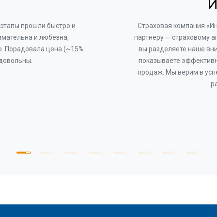
И
этапы прошли быстро и
Страховая компания «И
имательна и любезна,
партнеру — страховому а
о. Порадовала цена (~15%
вы разделяете наше вни
 довольны.
показываете эффективн
продаж. Мы верим в усп
р