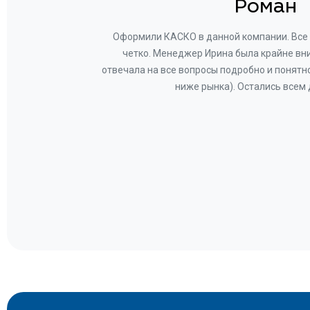
н
Роман
ву —
Оформили КАСКО в данной компании. Все 
и!
четко. Менеджер Ирина была крайне вн
общем-
отвечала на все вопросы подробно и понятн
Вам за
ниже рынка). Остались всем
а.