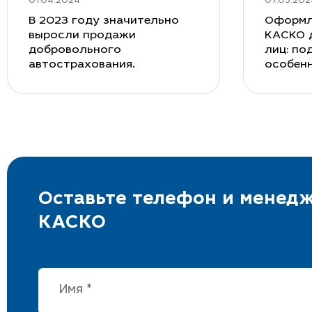
01.04.2024
07.03.202
В 2023 году значительно
Оформл
выросли продажи
КАСКО 
добровольного
лиц: по
автострахования.
особен
Оставьте телефон и менедж
КАСКО