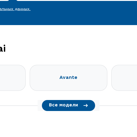
альных данных.
ai
Avante
Все модели