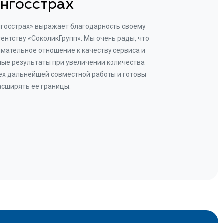
нгосстрах
нгосстрах» выражает благодарность своему
Добр
гентству «СоколикГрупп». Мы очень рады, что
Камен
мательное отношение к качеству сервиса и
прове
ые результаты при увеличении количества
В рез
ех дальнейшей совместной работы и готовы
бу
асширять ее границы.