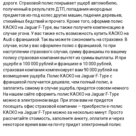
дороге. Страховой полис покрывает ущерб автомобилю,
полученный в результате ДТП, попадания инородных
предметов из-под колес других машин, падения деревьев,
стихийных бедствий и прочего. Кроме того, оформив полис
КАСКО на Jaguar F-Type, вы также получите компенсацию в
случае угона. У вас также есть возможность купить КАСКО на
Audi с франшизой. Так вы можете сэкономить на страховке. В
случае, если у вас оформлен полис с франшизой, то при
наступлении страхового случая, сумму франшизы по вашему
полису страховая компания вычтет из суммы выплаты. И при
ущербе в 100 000 рублей и франшизе в 10 000 рублей,
страховая компания компенсирует вам 90 000 рублей на
возмещение ущерба. Полис КАСКО на Jaguar F-Type с
франшизой получается дешевле, чем полный полис, а
заплатить самому в случае ущерба, придется совсем немного.
На нашем сайте оформить полис КАСКО на Jaguar F-Type
можно в электронном виде. При этом вам не придется
посещать офис страховой компании — приобрести e-полис
КАСКО на Jaguar F-Type можно за несколько минут. Просто
рассчитайте стоимость, заполните анкету, оплатите и через
некоторое время вам на почту придет электронный полис.