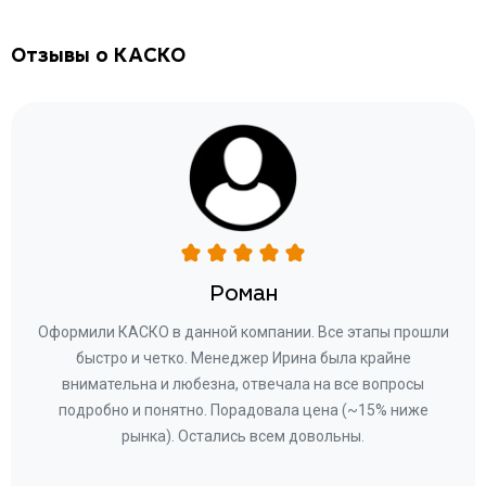
Отзывы о КАСКО
Роман
ару
Оформили КАСКО в данной компании. Все этапы прошли
а
быстро и четко. Менеджер Ирина была крайне
бла
ное
внимательна и любезна, отвечала на все вопросы
«Со
ому»
подробно и понятно. Порадовала цена (~15% ниже
за
рынка). Остались всем довольны.
по
те
к