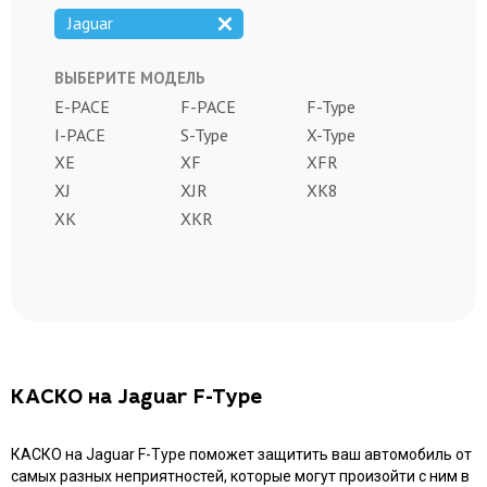
Jaguar
ВЫБЕРИТЕ МОДЕЛЬ
E-PACE
F-PACE
F-Type
I-PACE
S-Type
X-Type
XE
XF
XFR
XJ
XJR
XK8
XK
XKR
КАСКО на Jaguar F-Type
КАСКО на Jaguar F-Type поможет защитить ваш автомобиль от
самых разных неприятностей, которые могут произойти с ним в