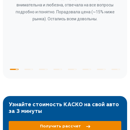
ное
внимательна и любезна, отвечала на все вопросы
«Со
ому»
подробно и понятно. Порадовала цена (~15% ниже
за
рынка). Остались всем довольны.
по
те
к
 по
с
Узнайте стоимость КАСКО на свой авто
за 3 минуты
Получить рассчет