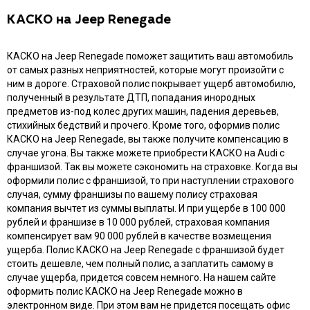
КАСКО на Jeep Renegade
КАСКО на Jeep Renegade поможет защитить ваш автомобиль
от самых разных неприятностей, которые могут произойти с
ним в дороге. Страховой полис покрывает ущерб автомобилю,
полученный в результате ДТП, попадания инородных
предметов из-под колес других машин, падения деревьев,
стихийных бедствий и прочего. Кроме того, оформив полис
КАСКО на Jeep Renegade, вы также получите компенсацию в
случае угона. Вы также можете приобрести КАСКО на Audi с
франшизой. Так вы можете сэкономить на страховке. Когда вы
оформили полис с франшизой, то при наступлении страхового
случая, сумму франшизы по вашему полису страховая
компания вычтет из суммы выплаты. И при ущербе в 100 000
рублей и франшизе в 10 000 рублей, страховая компания
компенсирует вам 90 000 рублей в качестве возмещения
ущерба. Полис КАСКО на Jeep Renegade с франшизой будет
стоить дешевле, чем полный полис, а заплатить самому в
случае ущерба, придется совсем немного. На нашем сайте
оформить полис КАСКО на Jeep Renegade можно в
электронном виде. При этом вам не придется посещать офис