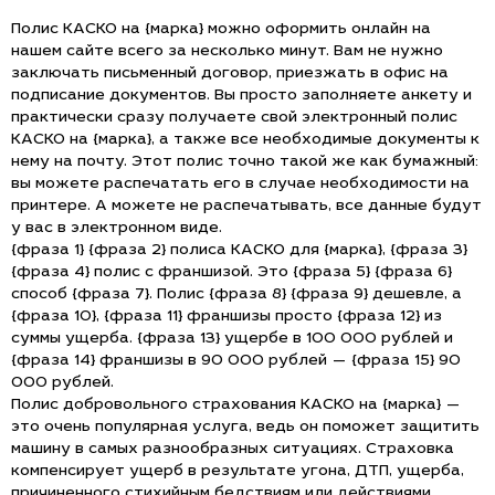
Полис КАСКО на {марка} можно оформить онлайн на
нашем сайте всего за несколько минут. Вам не нужно
заключать письменный договор, приезжать в офис на
подписание документов. Вы просто заполняете анкету и
практически сразу получаете свой электронный полис
КАСКО на {марка}, а также все необходимые документы к
нему на почту. Этот полис точно такой же как бумажный:
вы можете распечатать его в случае необходимости на
принтере. А можете не распечатывать, все данные будут
у вас в электронном виде.
{фраза 1} {фраза 2} полиса КАСКО для {марка}, {фраза 3}
{фраза 4} полис с франшизой. Это {фраза 5} {фраза 6}
способ {фраза 7}. Полис {фраза 8} {фраза 9} дешевле, а
{фраза 10}, {фраза 11} франшизы просто {фраза 12} из
суммы ущерба. {фраза 13} ущербе в 100 000 рублей и
{фраза 14} франшизы в 90 000 рублей — {фраза 15} 90
000 рублей.
Полис добровольного страхования КАСКО на {марка} —
это очень популярная услуга, ведь он поможет защитить
машину в самых разнообразных ситуациях. Страховка
компенсирует ущерб в результате угона, ДТП, ущерба,
причиненного стихийным бедствиям или действиями