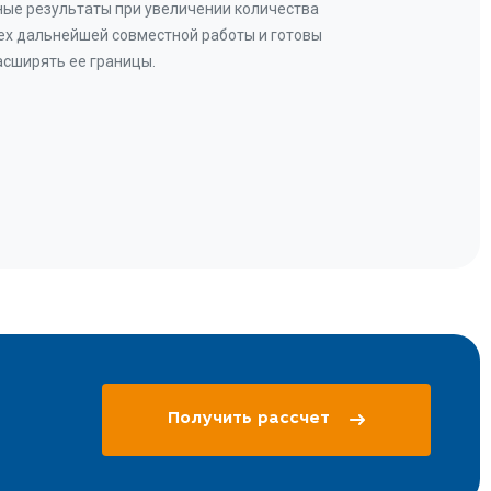
ые результаты при увеличении количества
В рез
ех дальнейшей совместной работы и готовы
бу
асширять ее границы.
Получить рассчет