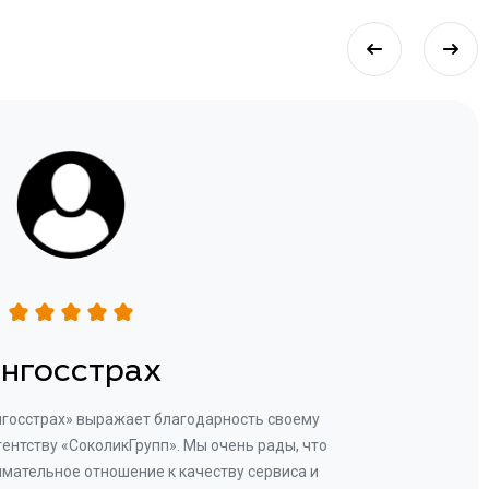
нгосстрах
нгосстрах» выражает благодарность своему
Добр
гентству «СоколикГрупп». Мы очень рады, что
Камен
мательное отношение к качеству сервиса и
прове