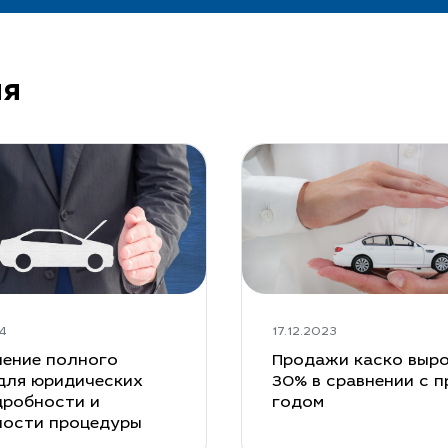
ия
4
17.12.2023
ение полного
Продажи каско выро
для юридических
30% в сравнении с 
дробности и
годом
ности процедуры