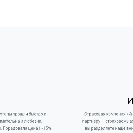
И
этапы прошли быстро и
Страховая компания «И
имательна и любезна,
партнеру — страховому а
о. Порадовала цена (~15%
вы разделяете наше вни