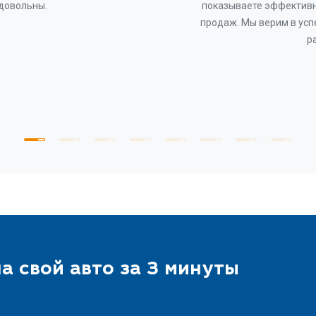
 довольны.
показываете эффективн
продаж. Мы верим в усп
р
а свой авто за 3 минуты