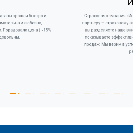
И
этапы прошли быстро и
Страховая компания «И
имательна и любезна,
партнеру — страховому а
о. Порадовала цена (~15%
вы разделяете наше вни
 довольны.
показываете эффективн
продаж. Мы верим в усп
р