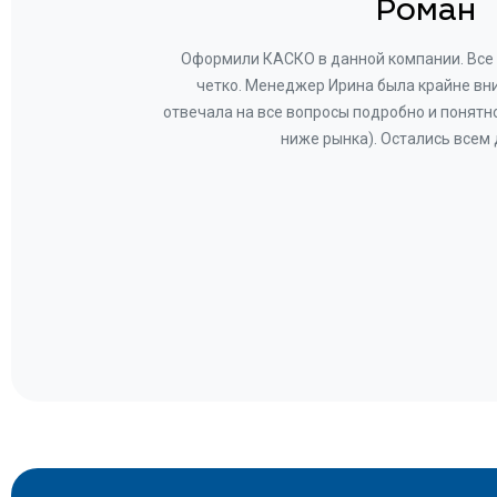
н
Роман
ву —
Оформили КАСКО в данной компании. Все 
и!
четко. Менеджер Ирина была крайне вн
общем-
отвечала на все вопросы подробно и понятн
Вам за
ниже рынка). Остались всем
а.