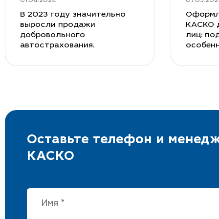
01.04.2024
07.03.202
В 2023 году значительно
Оформл
выросли продажи
КАСКО 
добровольного
лиц: по
автострахования.
особен
Оставьте телефон и менедж
КАСКО