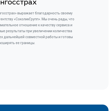
нгосстрах
нгосстрах» выражает благодарность своему
Добр
гентству «СоколикГрупп». Мы очень рады, что
Камен
мательное отношение к качеству сервиса и
прове
ые результаты при увеличении количества
В рез
ех дальнейшей совместной работы и готовы
бу
асширять ее границы.