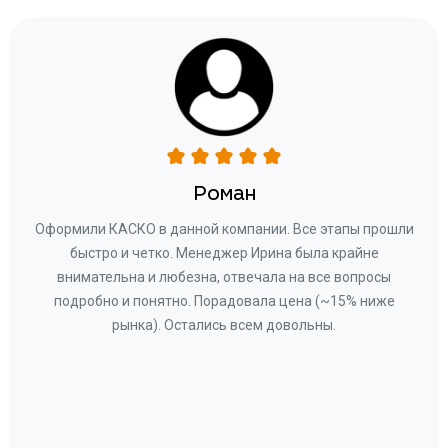
Роман
ару
Оформили КАСКО в данной компании. Все этапы прошли
а
быстро и четко. Менеджер Ирина была крайне
бла
ное
внимательна и любезна, отвечала на все вопросы
«Со
ому»
подробно и понятно. Порадовала цена (~15% ниже
за
рынка). Остались всем довольны.
по
те
к
 по
с