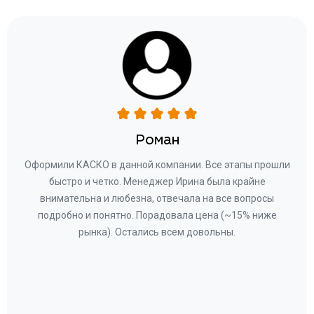
Роман
ару
Оформили КАСКО в данной компании. Все этапы прошли
а
быстро и четко. Менеджер Ирина была крайне
бла
ное
внимательна и любезна, отвечала на все вопросы
«Со
ому»
подробно и понятно. Порадовала цена (~15% ниже
за
рынка). Остались всем довольны.
по
те
к
 по
с