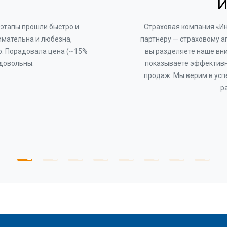
И
этапы прошли быстро и
Страховая компания «И
имательна и любезна,
партнеру — страховому а
о. Порадовала цена (~15%
вы разделяете наше вни
 довольны.
показываете эффективн
продаж. Мы верим в усп
р