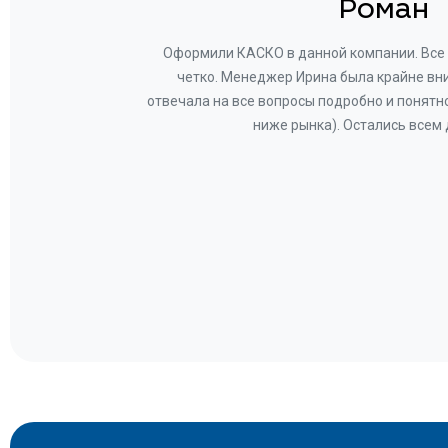
н
Роман
ву —
Оформили КАСКО в данной компании. Все 
и!
четко. Менеджер Ирина была крайне вн
общем-
отвечала на все вопросы подробно и понятн
Вам за
ниже рынка). Остались всем
а.