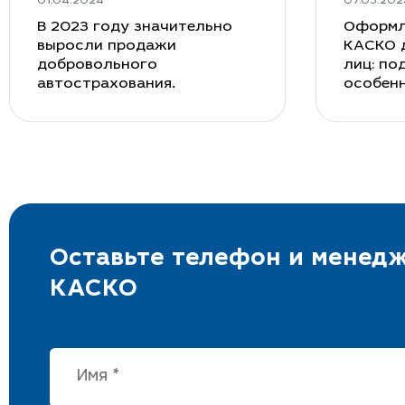
01.04.2024
07.03.202
В 2023 году значительно
Оформл
выросли продажи
КАСКО 
добровольного
лиц: по
автострахования.
особен
Оставьте телефон и менедж
КАСКО