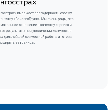
нгосстрах
нгосстрах» выражает благодарность своему
Добр
гентству «СоколикГрупп». Мы очень рады, что
Камен
мательное отношение к качеству сервиса и
прове
ые результаты при увеличении количества
В рез
ех дальнейшей совместной работы и готовы
бу
асширять ее границы.