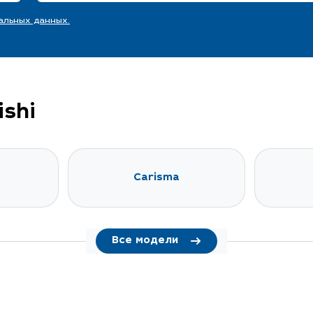
альных данных.
shi
Carisma
Все модели