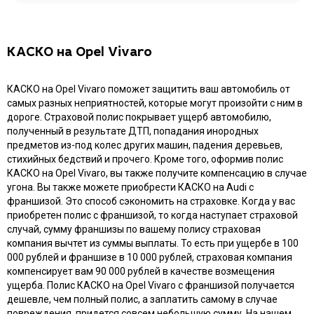
КАСКО на Opel Vivaro
КАСКО на Opel Vivaro поможет защитить ваш автомобиль от
самых разных неприятностей, которые могут произойти с ним в
дороге. Страховой полис покрывает ущерб автомобилю,
полученный в результате ДТП, попадания инородных
предметов из-под колес других машин, падения деревьев,
стихийных бедствий и прочего. Кроме того, оформив полис
КАСКО на Opel Vivaro, вы также получите компенсацию в случае
угона. Вы также можете приобрести КАСКО на Audi с
франшизой. Это способ сэкономить на страховке. Когда у вас
приобретен полис с франшизой, то когда наступает страховой
случай, сумму франшизы по вашему полису страховая
компания вычтет из суммы выплаты. То есть при ущербе в 100
000 рублей и франшизе в 10 000 рублей, страховая компания
компенсирует вам 90 000 рублей в качестве возмещения
ущерба. Полис КАСКО на Opel Vivaro с франшизой получается
дешевле, чем полный полис, а заплатить самому в случае
повреждения, придется совсем небольшую сумму. На нашем