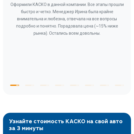
ару
Оформили КАСКО в данной компании. Все этапы прошли
а
быстро и четко. Менеджер Ирина была крайне
бла
ное
внимательна и любезна, отвечала на все вопросы
«Со
ому»
подробно и понятно. Порадовала цена (~15% ниже
за
рынка). Остались всем довольны.
по
те
к
 по
с
Узнайте стоимость КАСКО на свой авто
за 3 минуты