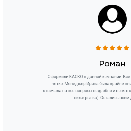
н
Роман
ву —
Оформили КАСКО в данной компании. Все 
и!
четко. Менеджер Ирина была крайне вн
общем-
отвечала на все вопросы подробно и понятн
Вам за
ниже рынка). Остались всем
а.