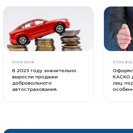
01.04.2024
07.03.202
В 2023 году значительно
Оформл
выросли продажи
КАСКО 
добровольного
лиц: по
автострахования.
особен