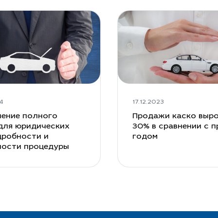
4
17.12.2023
ение полного
Продажи каско выро
для юридических
30% в сравнении с 
дробности и
годом
ности процедуры