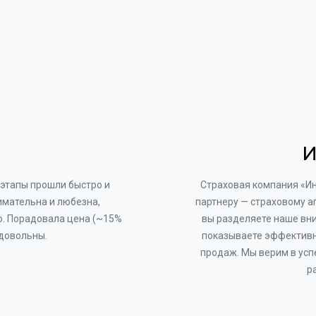
И
этапы прошли быстро и
Страховая компания «И
имательна и любезна,
партнеру — страховому а
о. Порадовала цена (~15%
вы разделяете наше вни
 довольны.
показываете эффективн
продаж. Мы верим в усп
р