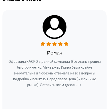
Отзывы о КАСКО
Роман
ару
Оформили КАСКО в данной компании. Все этапы прошли
а
быстро и четко. Менеджер Ирина была крайне
бла
ное
внимательна и любезна, отвечала на все вопросы
«Со
ому»
подробно и понятно. Порадовала цена (~15% ниже
за
рынка). Остались всем довольны.
по
те
к
 по
с