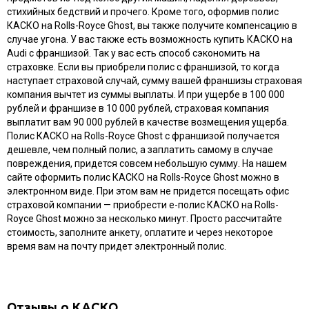
стихийных бедствий и прочего. Кроме того, оформив полис
КАСКО на Rolls-Royce Ghost, вы также получите компенсацию в
случае угона. У вас также есть возможность купить КАСКО на
Audi с франшизой. Так у вас есть способ сэкономить на
страховке. Если вы приобрели полис с франшизой, то когда
наступает страховой случай, сумму вашей франшизы страховая
компания вычтет из суммы выплаты. И при ущербе в 100 000
рублей и франшизе в 10 000 рублей, страховая компания
выплатит вам 90 000 рублей в качестве возмещения ущерба.
Полис КАСКО на Rolls-Royce Ghost с франшизой получается
дешевле, чем полный полис, а заплатить самому в случае
повреждения, придется совсем небольшую сумму. На нашем
сайте оформить полис КАСКО на Rolls-Royce Ghost можно в
электронном виде. При этом вам не придется посещать офис
страховой компании — приобрести e-полис КАСКО на Rolls-
Royce Ghost можно за несколько минут. Просто рассчитайте
стоимость, заполните анкету, оплатите и через некоторое
время вам на почту придет электронный полис.