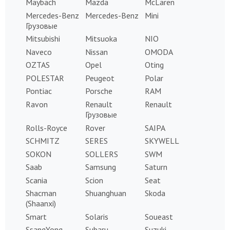
Maybach
Mazda
McLaren
Mercedes-Benz
Mercedes-Benz
Mini
Грузовые
Mitsubishi
Mitsuoka
NIO
Naveco
Nissan
OMODA
OZTAS
Opel
Oting
POLESTAR
Peugeot
Polar
Pontiac
Porsche
RAM
Ravon
Renault
Renault
Грузовые
Rolls-Royce
Rover
SAIPA
SCHMITZ
SERES
SKYWELL
SOKON
SOLLERS
SWM
Saab
Samsung
Saturn
Scania
Scion
Seat
Shacman
Shuanghuan
Skoda
(Shaanxi)
Smart
Solaris
Soueast
SsangYong
Subaru
Suzuki