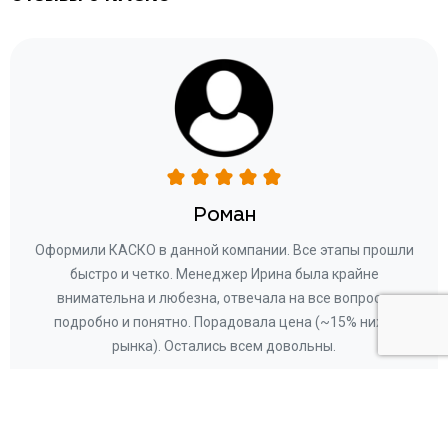
Роман
ару
Оформили КАСКО в данной компании. Все этапы прошли
а
быстро и четко. Менеджер Ирина была крайне
бла
ное
внимательна и любезна, отвечала на все вопросы
«Со
ому»
подробно и понятно. Порадовала цена (~15% ниже
за
рынка). Остались всем довольны.
по
те
к
 по
с