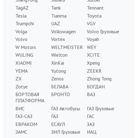
TagAZ
Tank
Tennant
Tesla
Tianma
Toyota
Trumpchi
UAZ
VGV
Volga
Volkswagen
Volvo Грузовые
Volvo
Vortex
Voyah
W Motors
WELTMEISTER
WEY
WULING
Wielton
XCITE
XIAOMI
XinKai
Xpeng
YEMA
Yutong
ZEEKR
ZX
Zenos
Zhong Tong
Zotye
БЕЛАВА
БОГДАН
БОРТОВАЯ
БРОНТО
ВАЗ
ПЛАТФОРМА
ВИС
ГАЗ Автобусы
ГАЗ Грузовые
ГАЗ-САЗ
ГАЗ
ГАС
ЕВРАКОМ
ЕСАУЛ
ЗАЗ
ЗАМС
ЗИЛ Грузовые
ИАЦ