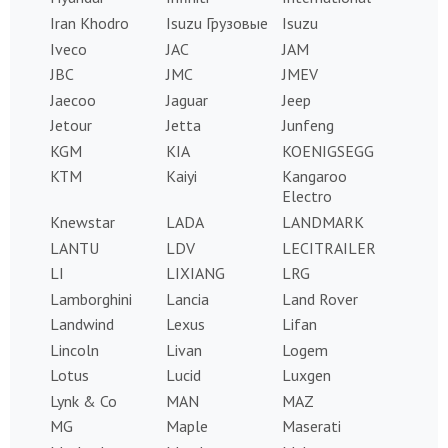
Iran Khodro
Isuzu Грузовые
Isuzu
Iveco
JAC
JAM
JBC
JMC
JMEV
Jaecoo
Jaguar
Jeep
Jetour
Jetta
Junfeng
KGM
KIA
KOENIGSEGG
KTM
Kaiyi
Kangaroo
Electro
Knewstar
LADA
LANDMARK
LANTU
LDV
LECITRAILER
LI
LIXIANG
LRG
Lamborghini
Lancia
Land Rover
Landwind
Lexus
Lifan
Lincoln
Livan
Logem
Lotus
Lucid
Luxgen
Lynk & Co
MAN
MAZ
MG
Maple
Maserati