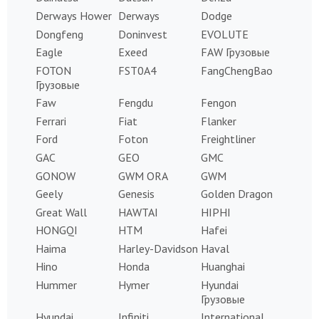
Derways Hower
Derways
Dodge
Dongfeng
Doninvest
EVOLUTE
Eagle
Exeed
FAW Грузовые
FOTON
FST0A4
FangChengBao
Грузовые
Faw
Fengdu
Fengon
Ferrari
Fiat
Flanker
Ford
Foton
Freightliner
GAC
GEO
GMC
GONOW
GWM ORA
GWM
Geely
Genesis
Golden Dragon
Great Wall
HAWTAI
HIPHI
HONGQI
HTM
Hafei
Haima
Harley-Davidson
Haval
Hino
Honda
Huanghai
Hummer
Hymer
Hyundai
Грузовые
Hyundai
Infiniti
International