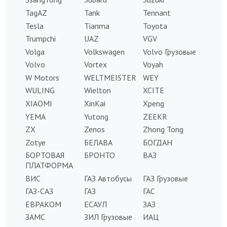
TagAZ
Tank
Tennant
Tesla
Tianma
Toyota
Trumpchi
UAZ
VGV
Volga
Volkswagen
Volvo Грузовые
Volvo
Vortex
Voyah
W Motors
WELTMEISTER
WEY
WULING
Wielton
XCITE
XIAOMI
XinKai
Xpeng
YEMA
Yutong
ZEEKR
ZX
Zenos
Zhong Tong
Zotye
БЕЛАВА
БОГДАН
БОРТОВАЯ
БРОНТО
ВАЗ
ПЛАТФОРМА
ВИС
ГАЗ Автобусы
ГАЗ Грузовые
ГАЗ-САЗ
ГАЗ
ГАС
ЕВРАКОМ
ЕСАУЛ
ЗАЗ
ЗАМС
ЗИЛ Грузовые
ИАЦ