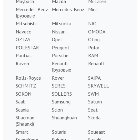
Maybach
Mazda
McLaren
Mercedes-Benz
Mercedes-Benz
Mini
Грузовые
Mitsubishi
Mitsuoka
NIO
Naveco
Nissan
OMODA
OZTAS
Opel
Oting
POLESTAR
Peugeot
Polar
Pontiac
Porsche
RAM
Ravon
Renault
Renault
Грузовые
Rolls-Royce
Rover
SAIPA
SCHMITZ
SERES
SKYWELL
SOKON
SOLLERS
SWM
Saab
Samsung
Saturn
Scania
Scion
Seat
Shacman
Shuanghuan
Skoda
(Shaanxi)
Smart
Solaris
Soueast
SsangYong
Subaru
Suzuki