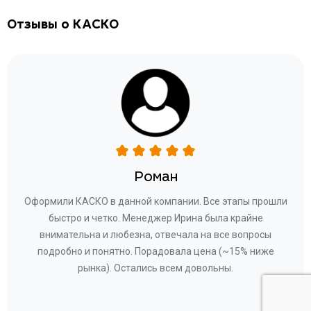
Отзывы о КАСКО
Роман
ару
Оформили КАСКО в данной компании. Все этапы прошли
а
быстро и четко. Менеджер Ирина была крайне
бла
ное
внимательна и любезна, отвечала на все вопросы
«Со
ому»
подробно и понятно. Порадовала цена (~15% ниже
за
рынка). Остались всем довольны.
по
те
к
 по
с