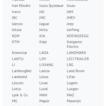
Iran Khodro
Isuzu Грузовые
Isuzu
Iveco
JAC
JAM
JBC
JMC
JMEV
Jaecoo
Jaguar
Jeep
Jetour
Jetta
Junfeng
KGM
KIA
KOENIGSEGG
KTM
Kaiyi
Kangaroo
Electro
Knewstar
LADA
LANDMARK
LANTU
LDV
LECITRAILER
LI
LIXIANG
LRG
Lamborghini
Lancia
Land Rover
Landwind
Lexus
Lifan
Lincoln
Livan
Logem
Lotus
Lucid
Luxgen
Lynk & Co
MAN
MAZ
MG
Maple
Maserati