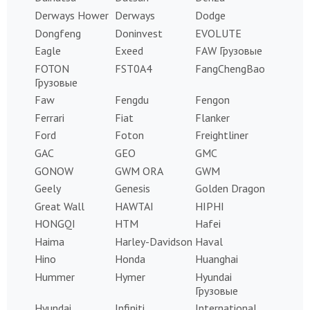
Derways Hower
Derways
Dodge
Dongfeng
Doninvest
EVOLUTE
Eagle
Exeed
FAW Грузовые
FOTON
FST0A4
FangChengBao
Грузовые
Faw
Fengdu
Fengon
Ferrari
Fiat
Flanker
Ford
Foton
Freightliner
GAC
GEO
GMC
GONOW
GWM ORA
GWM
Geely
Genesis
Golden Dragon
Great Wall
HAWTAI
HIPHI
HONGQI
HTM
Hafei
Haima
Harley-Davidson
Haval
Hino
Honda
Huanghai
Hummer
Hymer
Hyundai
Грузовые
Hyundai
Infiniti
International