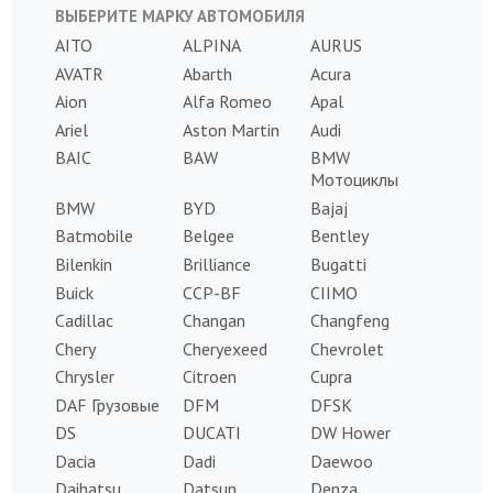
ВЫБЕРИТЕ МАРКУ АВТОМОБИЛЯ
AITO
ALPINA
AURUS
AVATR
Abarth
Acura
Aion
Alfa Romeo
Apal
Ariel
Aston Martin
Audi
BAIC
BAW
BMW
Мотоциклы
BMW
BYD
Bajaj
Batmobile
Belgee
Bentley
Bilenkin
Brilliance
Bugatti
Buick
CCP-BF
CIIMO
Cadillac
Changan
Changfeng
Chery
Cheryexeed
Chevrolet
Chrysler
Citroen
Cupra
DAF Грузовые
DFM
DFSK
DS
DUCATI
DW Hower
Dacia
Dadi
Daewoo
Daihatsu
Datsun
Denza