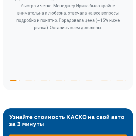
а
быстро и четко. Менеджер Ирина была крайне
бла
ное
внимательна и любезна, отвечала на все вопросы
«Со
ому»
подробно и понятно. Порадовала цена (~15% ниже
за
рынка). Остались всем довольны.
по
те
к
 по
с
Узнайте стоимость КАСКО на свой авто
за 3 минуты