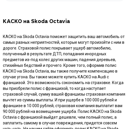
КАСКО на Skoda Octavia
КАСКО на Skoda Octavia поможет защитить ваш автомобиль от
самых разных неприятностей, которые могут произойти с ним в
дороге. Страховой полис покрывает ущерб автомобилю,
полученный в результате ДТП, попадания инородных
предметов из-под колес других машин, падения деревьев,
стихийных бедствий и прочего. Кроме того, оформив полис
КАСКО на Skoda Octavia, вы также получите компенсацию в
случае угона. Вы также можете купить КАСКО на Audi с
франшизой. Это возможность сэкономить на страховке. Когда
вы приобрели полис с франшизой, то когда наступает
страховой случай, сумму вашей франшизы страховая компания
вычтет из суммы выплаты. И при ущербе в 100 000 рублей и
франшизе в 10 000 рублей, страховая компания выплатит вам
90 000 рублей на возмещение ущерба. Полис КАСКО на Skoda
Octavia с франшизой выйдет дешевле, чем полный полис, а
заплатить самому в случае повреждения, придется совсем
чуть-чуть. На нашем сайте оформить полис КАСКО на Skoda