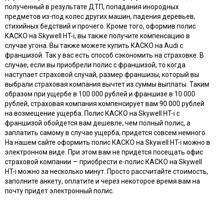
полученный в результате ДТП, попадания инородных
предметов из-под колес других машин, падения деревьев,
стихийных бедствий и прочего. Кроме того, оформив полис
КАСКО на Skywell HT-i, вы также получите компенсацию в
случае угона. Вы также можете купить КАСКО на Audi с
франшизой. Так у вас есть способ сэкономить на страховке. В
случае, если вы приобрели полис с франшизой, то когда
наступает страховой случай, размер франшизы, который вы
выбрали страховая компания вычтет из суммы выплаты. Таким
образом при ущербе в 100 000 рублей и франшизе в 10 000
рублей, страховая компания компенсирует вам 90 000 рублей
на возмещение ущерба. Полис КАСКО на Skywell HT-i с
франшизой обойдется вам дешевле, чем полный полис, а
заплатить самому в случае ущерба, придется совсем немного.
На нашем сайте оформить полис КАСКО на Skywell HT-i можно в
электронном виде. При этом вам не придется посещать офис
страховой компании — приобрести e-полис КАСКО на Skywell
HT-i можно за несколько минут. Просто рассчитайте стоимость,
заполните анкету, оплатите и через некоторое время вам на
почту придет электронный полис.