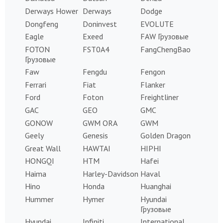
Derways Hower
Derways
Dodge
Dongfeng
Doninvest
EVOLUTE
Eagle
Exeed
FAW Грузовые
FOTON
FST0A4
FangChengBao
Грузовые
Faw
Fengdu
Fengon
Ferrari
Fiat
Flanker
Ford
Foton
Freightliner
GAC
GEO
GMC
GONOW
GWM ORA
GWM
Geely
Genesis
Golden Dragon
Great Wall
HAWTAI
HIPHI
HONGQI
HTM
Hafei
Haima
Harley-Davidson
Haval
Hino
Honda
Huanghai
Hummer
Hymer
Hyundai
Грузовые
Hyundai
Infiniti
International