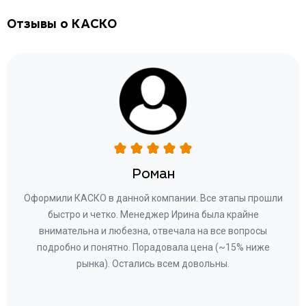
Отзывы о КАСКО
Роман
ару
Оформили КАСКО в данной компании. Все этапы прошли
а
быстро и четко. Менеджер Ирина была крайне
бла
ное
внимательна и любезна, отвечала на все вопросы
«Со
ому»
подробно и понятно. Порадовала цена (~15% ниже
за
рынка). Остались всем довольны.
по
те
к
 по
с