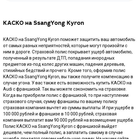
КАСКО на SsangYong Kyron
КАСКО на SsangYong Kyron поможет защитить ваш автомобиль
от самых разных неприятностей, которые могут произойти с
ним в дороге. Страховой полис покрывает ущерб автомобилю,
полученный в результате ДТП, попадания инородных
предметов из-под колес других машин, падения деревьев,
стихийных бедствий и прочего. Кроме того, оформив полис
КАСКО на SsangYong Kyron, вы также получите компенсацию в
случае угона. У вас также есть возможность купить КАСКО на
Audi с франшизой. Так вы можете сэкономить на страховке.
Когда вы приобрели полис с франшизой, то при наступлении
страхового случая, сумму франшизы по вашему полису
страховая компания вычтет из суммы выплаты. И при ущербе в
100 000 рублей и франшизе в 10 000 рублей, страховая
компания выплатит вам 90 000 рублей на возмещение ущерба.
Полис КАСКО на SsangYong Kyron с франшизой выйдет
дешевле, чем полный полис, а заплатить самому в случае
ущерба, придется совсем небольшую сумму. На нашем сайте