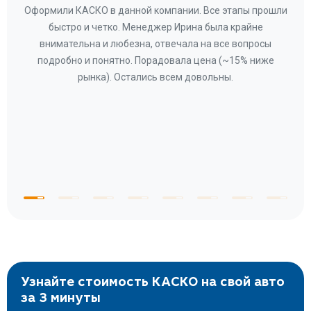
ару
Оформили КАСКО в данной компании. Все этапы прошли
а
быстро и четко. Менеджер Ирина была крайне
бла
ное
внимательна и любезна, отвечала на все вопросы
«Со
ому»
подробно и понятно. Порадовала цена (~15% ниже
за
рынка). Остались всем довольны.
по
те
к
 по
с
Узнайте стоимость КАСКО на свой авто
за 3 минуты