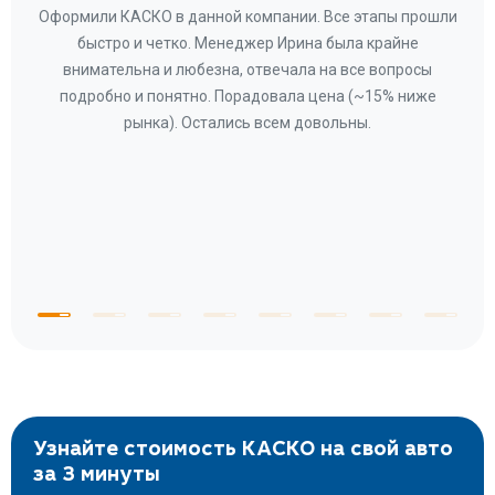
ару
Оформили КАСКО в данной компании. Все этапы прошли
а
быстро и четко. Менеджер Ирина была крайне
бла
ное
внимательна и любезна, отвечала на все вопросы
«Со
ому»
подробно и понятно. Порадовала цена (~15% ниже
за
рынка). Остались всем довольны.
по
те
к
 по
с
Узнайте стоимость КАСКО на свой авто
за 3 минуты