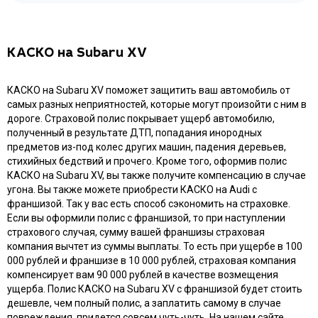
КАСКО на Subaru XV
КАСКО на Subaru XV поможет защитить ваш автомобиль от
самых разных неприятностей, которые могут произойти с ним в
дороге. Страховой полис покрывает ущерб автомобилю,
полученный в результате ДТП, попадания инородных
предметов из-под колес других машин, падения деревьев,
стихийных бедствий и прочего. Кроме того, оформив полис
КАСКО на Subaru XV, вы также получите компенсацию в случае
угона. Вы также можете приобрести КАСКО на Audi с
франшизой. Так у вас есть способ сэкономить на страховке.
Если вы оформили полис с франшизой, то при наступлении
страхового случая, сумму вашей франшизы страховая
компания вычтет из суммы выплаты. То есть при ущербе в 100
000 рублей и франшизе в 10 000 рублей, страховая компания
компенсирует вам 90 000 рублей в качестве возмещения
ущерба. Полис КАСКО на Subaru XV с франшизой будет стоить
дешевле, чем полный полис, а заплатить самому в случае
повреждения, придется совсем чуть-чуть. На нашем сайте