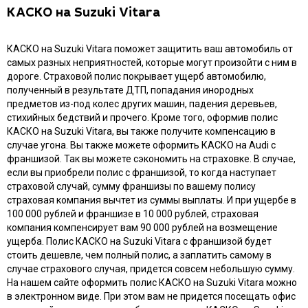
КАСКО на Suzuki Vitara
КАСКО на Suzuki Vitara поможет защитить ваш автомобиль от
самых разных неприятностей, которые могут произойти с ним в
дороге. Страховой полис покрывает ущерб автомобилю,
полученный в результате ДТП, попадания инородных
предметов из-под колес других машин, падения деревьев,
стихийных бедствий и прочего. Кроме того, оформив полис
КАСКО на Suzuki Vitara, вы также получите компенсацию в
случае угона. Вы также можете оформить КАСКО на Audi с
франшизой. Так вы можете сэкономить на страховке. В случае,
если вы приобрели полис с франшизой, то когда наступает
страховой случай, сумму франшизы по вашему полису
страховая компания вычтет из суммы выплаты. И при ущербе в
100 000 рублей и франшизе в 10 000 рублей, страховая
компания компенсирует вам 90 000 рублей на возмещение
ущерба. Полис КАСКО на Suzuki Vitara с франшизой будет
стоить дешевле, чем полный полис, а заплатить самому в
случае страхового случая, придется совсем небольшую сумму.
На нашем сайте оформить полис КАСКО на Suzuki Vitara можно
в электронном виде. При этом вам не придется посещать офис