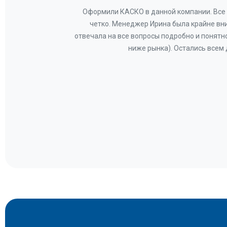
ву —
Оформили КАСКО в данной компании. Все 
и!
четко. Менеджер Ирина была крайне вн
общем-
отвечала на все вопросы подробно и понятн
Вам за
ниже рынка). Остались всем
а.