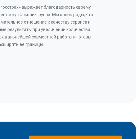
нгосстрах» выражает благодарность своему
Добр
гентству «СоколикГрупп». Мы очень рады, что
Камен
мательное отношение к качеству сервиса и
прове
ые результаты при увеличении количества
В рез
ех дальнейшей совместной работы и готовы
бу
асширять ее границы.