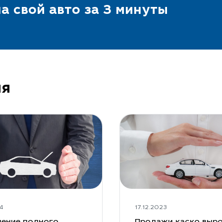
а свой авто за 3 минуты
ия
4
17.12.2023
ение полного
Продажи каско выро