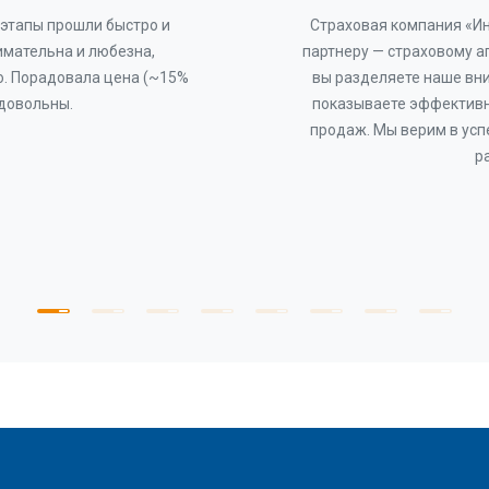
этапы прошли быстро и
Страховая компания «И
имательна и любезна,
партнеру — страховому а
о. Порадовала цена (~15%
вы разделяете наше вни
 довольны.
показываете эффективн
продаж. Мы верим в усп
р