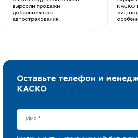
выросли продажи
КАСКО 
добровольного
лиц: по
автострахования.
особен
Оставьте телефон и менедж
КАСКО
Нажимая на кнопку, вы соглашаетесь на
обработку персон