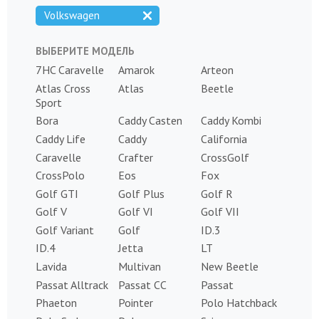
Volkswagen
ВЫБЕРИТЕ МОДЕЛЬ
7HC Caravelle
Amarok
Arteon
Atlas Cross
Atlas
Beetle
Sport
Bora
Caddy Casten
Caddy Kombi
Caddy Life
Caddy
California
Caravelle
Crafter
CrossGolf
CrossPolo
Eos
Fox
Golf GTI
Golf Plus
Golf R
Golf V
Golf VI
Golf VII
Golf Variant
Golf
ID.3
ID.4
Jetta
LT
Lavida
Multivan
New Beetle
Passat Alltrack
Passat CC
Passat
Phaeton
Pointer
Polo Hatchback