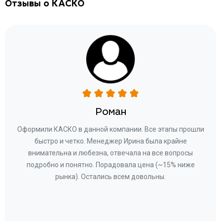
Отзывы о КАСКО
Роман
ару
Оформили КАСКО в данной компании. Все этапы прошли
а
быстро и четко. Менеджер Ирина была крайне
бла
ное
внимательна и любезна, отвечала на все вопросы
«Со
ому»
подробно и понятно. Порадовала цена (~15% ниже
за
рынка). Остались всем довольны.
по
те
к
 по
с