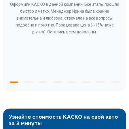
ару
Оформили КАСКО в данной компании. Все этапы прошли
а
быстро и четко. Менеджер Ирина была крайне
бла
ное
внимательна и любезна, отвечала на все вопросы
«Со
ому»
подробно и понятно. Порадовала цена (~15% ниже
за
рынка). Остались всем довольны.
по
те
к
 по
с
Узнайте стоимость КАСКО на свой авто
за 3 минуты