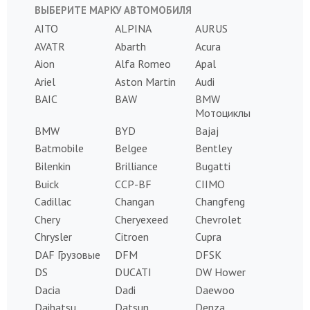
ВЫБЕРИТЕ МАРКУ АВТОМОБИЛЯ
AITO
ALPINA
AURUS
AVATR
Abarth
Acura
Aion
Alfa Romeo
Apal
Ariel
Aston Martin
Audi
BAIC
BAW
BMW
Мотоциклы
BMW
BYD
Bajaj
Batmobile
Belgee
Bentley
Bilenkin
Brilliance
Bugatti
Buick
CCP-BF
CIIMO
Cadillac
Changan
Changfeng
Chery
Cheryexeed
Chevrolet
Chrysler
Citroen
Cupra
DAF Грузовые
DFM
DFSK
DS
DUCATI
DW Hower
Dacia
Dadi
Daewoo
Daihatsu
Datsun
Denza