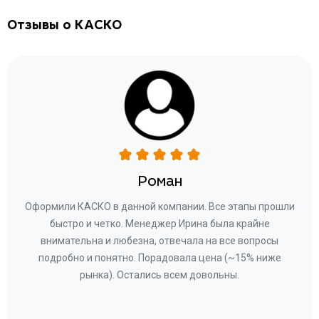
Отзывы о КАСКО
Роман
ару
Оформили КАСКО в данной компании. Все этапы прошли
а
быстро и четко. Менеджер Ирина была крайне
бла
ное
внимательна и любезна, отвечала на все вопросы
«Со
ому»
подробно и понятно. Порадовала цена (~15% ниже
за
рынка). Остались всем довольны.
по
те
к
 по
с