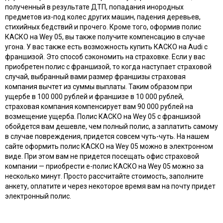
полученный в результате ДТП, попадания инородных
предметов из-под колес других машин, падения деревьев,
стихийных бедствий и прочего. Кроме того, оформив полис
КАСКО на Wey 05, вы также получите компенсацию в случае
угона. У вас также есть возможность купить КАСКО на Audi с
франшизой. Это способ сэкономить на страховке. Если у вас
приобретен полис с франшизой, то когда наступает страховой
случай, выбранный вами размер франшизы страховая
компания вычтет из суммы выплаты. Таким образом при
ущербе в 100 000 рублей и франшизе в 10 000 рублей,
страховая компания компенсирует вам 90 000 рублей на
возмещение ущерба. Полис КАСКО на Wey 05 с франшизой
обойдется вам дешевле, чем полный полис, а заплатить самому
в случае повреждения, придется совсем чуть-чуть. На нашем
сайте оформить полис КАСКО на Wey 05 можно в электронном
виде. При этом вам не придется посещать офис страховой
компании — приобрести e-полис КАСКО на Wey 05 можно за
несколько минут. Просто рассчитайте стоимость, заполните
анкету, оплатите и через некоторое время вам на почту придет
электронный полис.