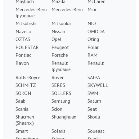
Maybach
Mazda
McLaren
Mercedes-Benz
Mercedes-Benz
Mini
Грузовые
Mitsubishi
Mitsuoka
NIO
Naveco
Nissan
OMODA
OZTAS
Opel
Oting
POLESTAR
Peugeot
Polar
Pontiac
Porsche
RAM
Ravon
Renault
Renault
Грузовые
Rolls-Royce
Rover
SAIPA
SCHMITZ
SERES
SKYWELL
SOKON
SOLLERS
SWM
Saab
Samsung
Saturn
Scania
Scion
Seat
Shacman
Shuanghuan
Skoda
(Shaanxi)
Smart
Solaris
Soueast
SsangYong
Subaru
Suzuki