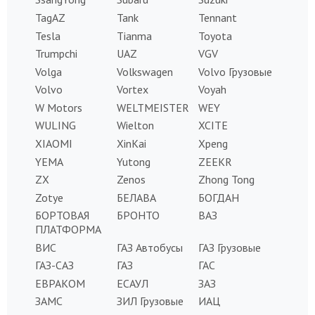
TagAZ
Tank
Tennant
Tesla
Tianma
Toyota
Trumpchi
UAZ
VGV
Volga
Volkswagen
Volvo Грузовые
Volvo
Vortex
Voyah
W Motors
WELTMEISTER
WEY
WULING
Wielton
XCITE
XIAOMI
XinKai
Xpeng
YEMA
Yutong
ZEEKR
ZX
Zenos
Zhong Tong
Zotye
БЕЛАВА
БОГДАН
БОРТОВАЯ
БРОНТО
ВАЗ
ПЛАТФОРМА
ВИС
ГАЗ Автобусы
ГАЗ Грузовые
ГАЗ-САЗ
ГАЗ
ГАС
ЕВРАКОМ
ЕСАУЛ
ЗАЗ
ЗАМС
ЗИЛ Грузовые
ИАЦ