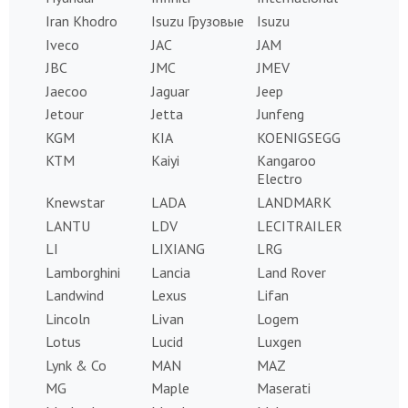
Iran Khodro
Isuzu Грузовые
Isuzu
Iveco
JAC
JAM
JBC
JMC
JMEV
Jaecoo
Jaguar
Jeep
Jetour
Jetta
Junfeng
KGM
KIA
KOENIGSEGG
KTM
Kaiyi
Kangaroo
Electro
Knewstar
LADA
LANDMARK
LANTU
LDV
LECITRAILER
LI
LIXIANG
LRG
Lamborghini
Lancia
Land Rover
Landwind
Lexus
Lifan
Lincoln
Livan
Logem
Lotus
Lucid
Luxgen
Lynk & Co
MAN
MAZ
MG
Maple
Maserati