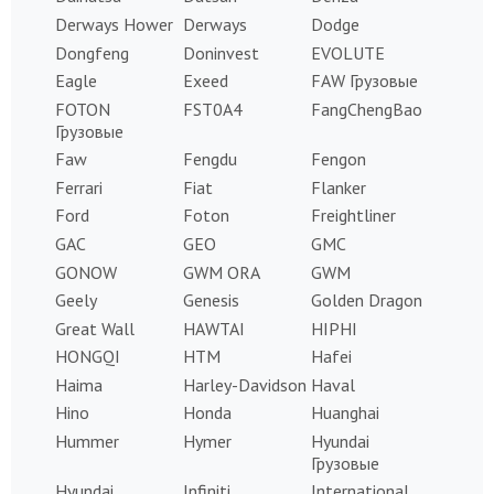
Derways Hower
Derways
Dodge
Dongfeng
Doninvest
EVOLUTE
Eagle
Exeed
FAW Грузовые
FOTON
FST0A4
FangChengBao
Грузовые
Faw
Fengdu
Fengon
Ferrari
Fiat
Flanker
Ford
Foton
Freightliner
GAC
GEO
GMC
GONOW
GWM ORA
GWM
Geely
Genesis
Golden Dragon
Great Wall
HAWTAI
HIPHI
HONGQI
HTM
Hafei
Haima
Harley-Davidson
Haval
Hino
Honda
Huanghai
Hummer
Hymer
Hyundai
Грузовые
Hyundai
Infiniti
International