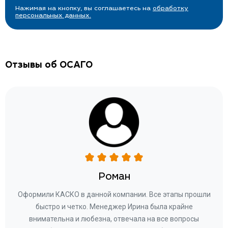
Нажимая на кнопку, вы соглашаетесь на
обработку
персональных данных.
Отзывы об ОСАГО
Роман
ару
Оформили КАСКО в данной компании. Все этапы прошли
а
быстро и четко. Менеджер Ирина была крайне
бла
ное
внимательна и любезна, отвечала на все вопросы
«Со