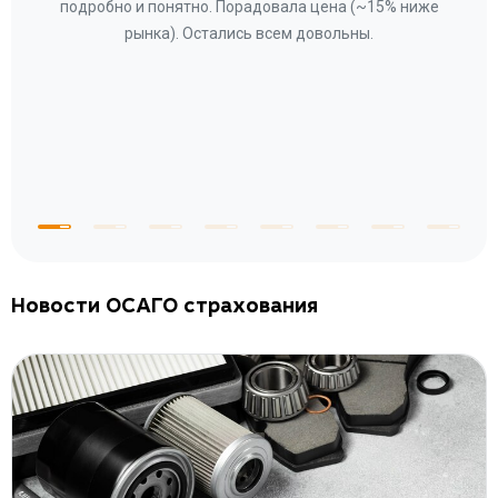
ому»
подробно и понятно. Порадовала цена (~15% ниже
за
рынка). Остались всем довольны.
по
те
к
 по
с
Новости ОСАГО страхования