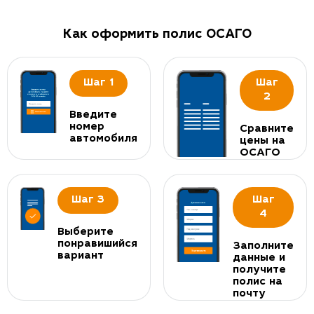
Как оформить полис ОСАГО
Шаг 1
Шаг
2
Введите
номер
Сравните
автомобиля
цены на
ОСАГО
Шаг 3
Шаг
4
Выберите
понравишийся
Заполните
вариант
данные и
получите
полис на
почту