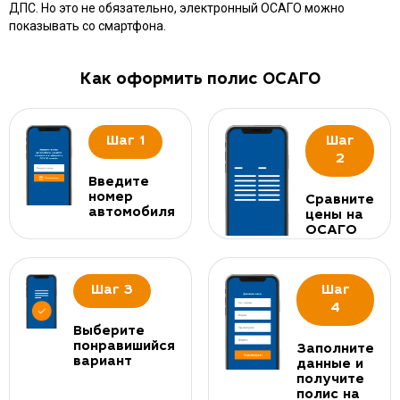
ДПС. Но это не обязательно, электронный ОСАГО можно
показывать со смартфона.
Как оформить полис ОСАГО
Шаг 1
Шаг
2
Введите
номер
Сравните
автомобиля
цены на
ОСАГО
Шаг 3
Шаг
4
Выберите
понравишийся
Заполните
вариант
данные и
получите
полис на