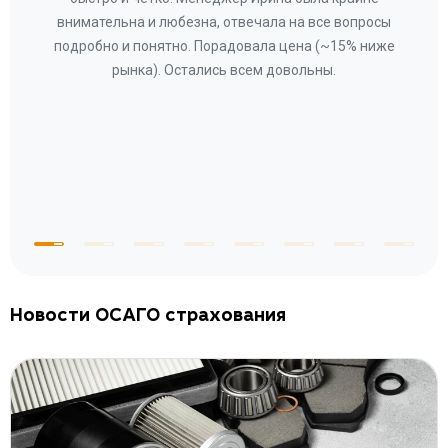
ное
внимательна и любезна, отвечала на все вопросы
«Со
ому»
подробно и понятно. Порадовала цена (~15% ниже
за
рынка). Остались всем довольны.
по
те
к
 по
с
Новости ОСАГО страхования