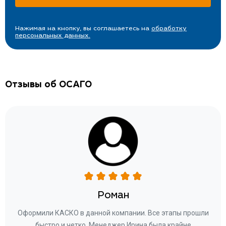
Нажимая на кнопку, вы соглашаетесь на
обработку
персональных данных.
Отзывы об ОСАГО
Роман
ару
Оформили КАСКО в данной компании. Все этапы прошли
а
быстро и четко. Менеджер Ирина была крайне
бла