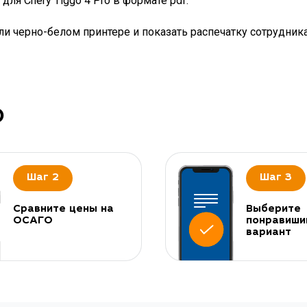
ля Chery Tiggo 4 Pro в формате pdf.
и черно-белом принтере и показать распечатку сотрудник
О
Шаг 2
Шаг 3
Сравните цены на
Выберите
ОСАГО
понравиши
вариант