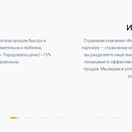
И
этапы прошли быстро и
Страховая компания «И
имательна и любезна,
партнеру — страховому а
о. Порадовала цена (~15%
вы разделяете наше вни
 довольны.
показываете эффективн
продаж. Мы верим в усп
р