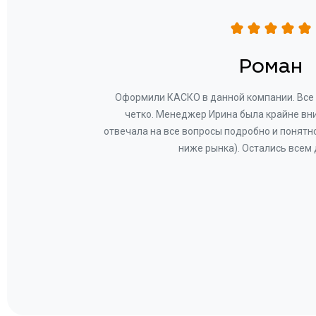
н
Роман
ву —
Оформили КАСКО в данной компании. Все 
и!
четко. Менеджер Ирина была крайне вн
общем-
отвечала на все вопросы подробно и понятн
Вам за
ниже рынка). Остались всем
а.