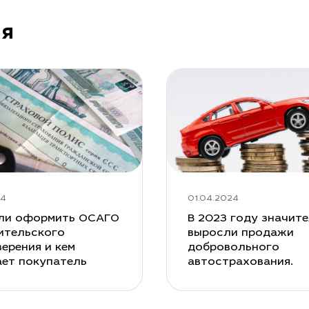
ия
24
01.04.2024
ли оформить ОСАГО
В 2023 году значит
ительского
выросли продажи
ерения и кем
добровольного
ает покупатель
автострахования.