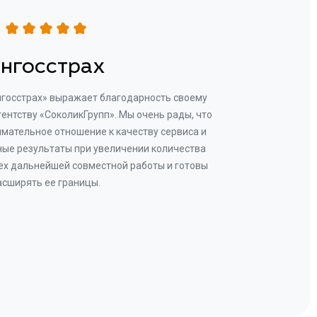
нгосстрах
нгосстрах» выражает благодарность своему
Добр
гентству «СоколикГрупп». Мы очень рады, что
Камен
мательное отношение к качеству сервиса и
прове
ые результаты при увеличении количества
В рез
ех дальнейшей совместной работы и готовы
бу
асширять ее границы.