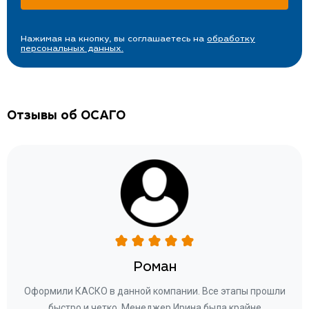
Нажимая на кнопку, вы соглашаетесь на
обработку
персональных данных.
Отзывы об ОСАГО
Роман
ару
Оформили КАСКО в данной компании. Все этапы прошли
а
быстро и четко. Менеджер Ирина была крайне
бла