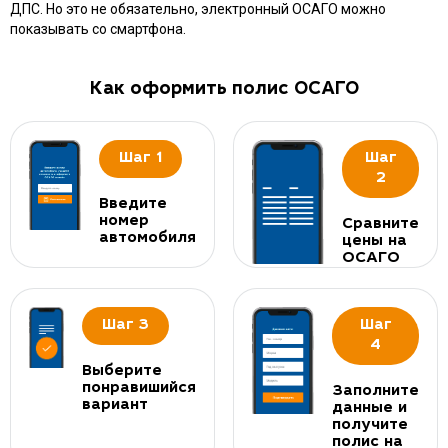
ДПС. Но это не обязательно, электронный ОСАГО можно
показывать со смартфона.
Как оформить полис ОСАГО
Шаг 1
Шаг
2
Введите
номер
Сравните
автомобиля
цены на
ОСАГО
Шаг 3
Шаг
4
Выберите
понравишийся
Заполните
вариант
данные и
получите
полис на