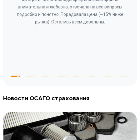
ное
внимательна и любезна, отвечала на все вопросы
«Со
ому»
подробно и понятно. Порадовала цена (~15% ниже
за
рынка). Остались всем довольны.
по
те
к
 по
с
Новости ОСАГО страхования