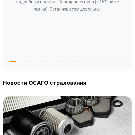
ому»
подробно и понятно. Порадовала цена (~15% ниже
за
рынка). Остались всем довольны.
по
те
к
 по
с
Новости ОСАГО страхования