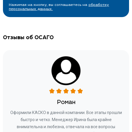
Нажимая на кнопку, вы соглашаетесь на
обработку
персональных данных.
Отзывы об ОСАГО
Роман
ару
Оформили КАСКО в данной компании. Все этапы прошли
а
быстро и четко. Менеджер Ирина была крайне
бла
ное
внимательна и любезна, отвечала на все вопросы
«Со