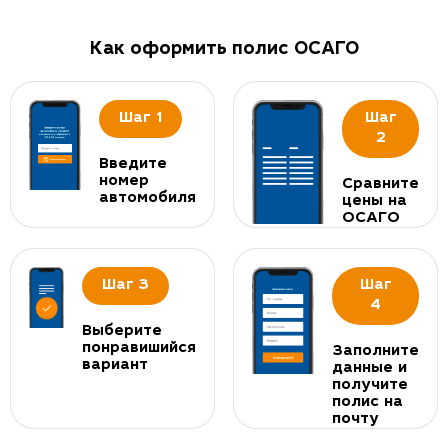
Как оформить полис ОСАГО
Шаг 1
Шаг
2
Введите
номер
Сравните
автомобиля
цены на
ОСАГО
Шаг 3
Шаг
4
Выберите
понравишийся
Заполните
вариант
данные и
получите
полис на
почту