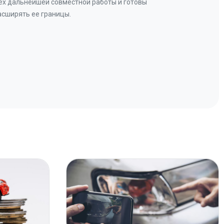
ех дальнейшей совместной работы и готовы
бу
асширять ее границы.