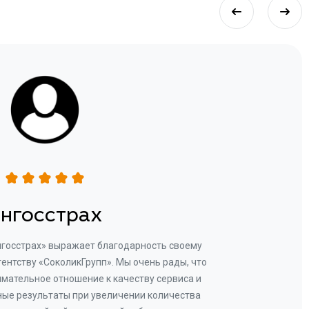
нгосстрах
нгосстрах» выражает благодарность своему
Добр
гентству «СоколикГрупп». Мы очень рады, что
Камен
мательное отношение к качеству сервиса и
прове
ые результаты при увеличении количества
В рез