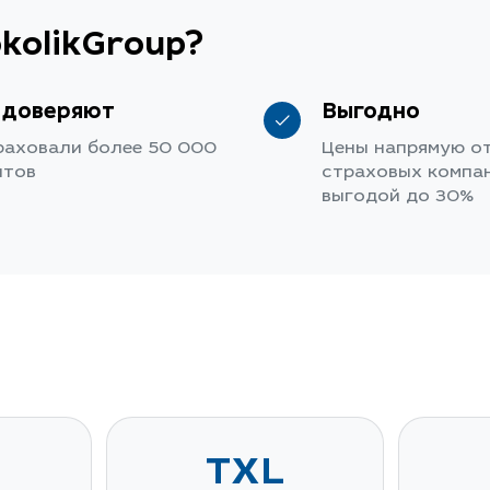
kolikGroup?
 доверяют
Выгодно
раховали более 50 000
Цены напрямую о
нтов
страховых компан
выгодой до 30%
TXL