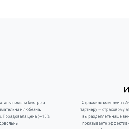
И
этапы прошли быстро и
Страховая компания «И
имательна и любезна,
партнеру — страховому а
о. Порадовала цена (~15%
вы разделяете наше вни
 довольны.
показываете эффективн