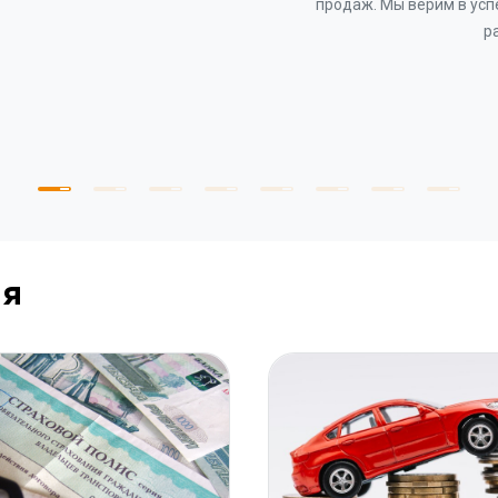
продаж. Мы верим в усп
р
ия