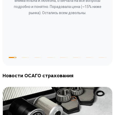
ное
внимательна и любезна, отвечала на все вопросы
«Со
ому»
подробно и понятно. Порадовала цена (~15% ниже
за
рынка). Остались всем довольны.
по
те
к
 по
с
Новости ОСАГО страхования