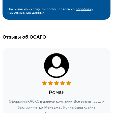
Нажимая на кнопку, вы соглашаетесь на
обработку
персональных данных.
Отзывы об ОСАГО
Роман
ару
Оформили КАСКО в данной компании. Все этапы прошли
а
быстро и четко. Менеджер Ирина была крайне
бла