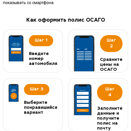
показывать со смартфона.
Как оформить полис ОСАГО
Шаг 1
Шаг
2
Введите
номер
Сравните
автомобиля
цены на
ОСАГО
Шаг 3
Шаг
4
Выберите
понравишийся
Заполните
вариант
данные и
получите
полис на
почту