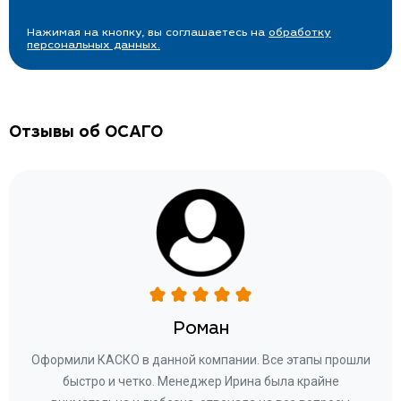
Нажимая на кнопку, вы соглашаетесь на
обработку
персональных данных.
Отзывы об ОСАГО
Роман
ару
Оформили КАСКО в данной компании. Все этапы прошли
а
быстро и четко. Менеджер Ирина была крайне
бла