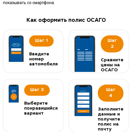
показывать со смартфона.
Как оформить полис ОСАГО
Шаг 1
Шаг
2
Введите
номер
Сравните
автомобиля
цены на
ОСАГО
Шаг 3
Шаг
4
Выберите
понравишийся
Заполните
вариант
данные и
получите
полис на
почту