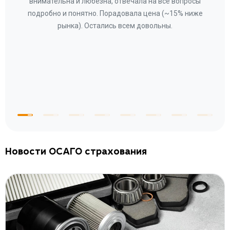
ное
внимательна и любезна, отвечала на все вопросы
«Со
ому»
подробно и понятно. Порадовала цена (~15% ниже
за
рынка). Остались всем довольны.
по
те
к
 по
с
Новости ОСАГО страхования