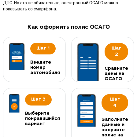
ДПС. Но это не обязательно, электронный ОСАГО можно
показывать со смартфона.
Как оформить полис ОСАГО
Шаг 1
Шаг
2
Введите
номер
Сравните
автомобиля
цены на
ОСАГО
Шаг 3
Шаг
4
Выберите
понравишийся
Заполните
вариант
данные и
получите
полис на