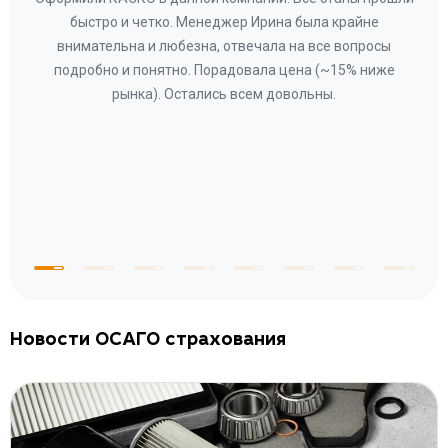
а
быстро и четко. Менеджер Ирина была крайне
бла
ное
внимательна и любезна, отвечала на все вопросы
«Со
ому»
подробно и понятно. Порадовала цена (~15% ниже
за
рынка). Остались всем довольны.
по
те
к
 по
с
Новости ОСАГО страхования