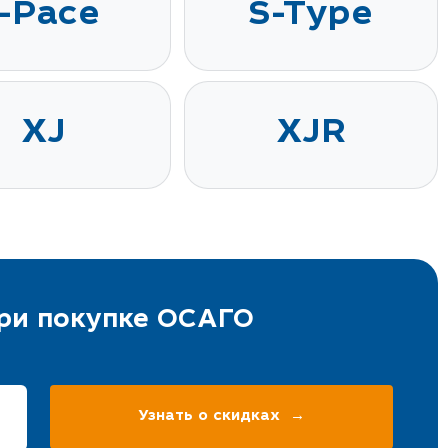
I-Pace
S-Type
XJ
XJR
при покупке ОСАГО