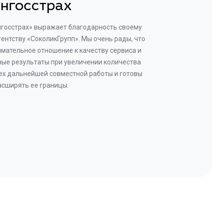
нгосстрах
нгосстрах» выражает благодарность своему
Добр
гентству «СоколикГрупп». Мы очень рады, что
Камен
мательное отношение к качеству сервиса и
прове
ые результаты при увеличении количества
В рез
ех дальнейшей совместной работы и готовы
бу
асширять ее границы.