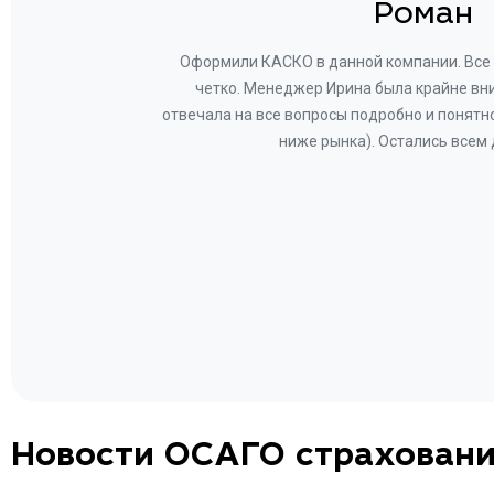
н
Роман
ву —
Оформили КАСКО в данной компании. Все 
и!
четко. Менеджер Ирина была крайне вн
общем-
отвечала на все вопросы подробно и понятн
Вам за
ниже рынка). Остались всем
а.
Новости ОСАГО страхован