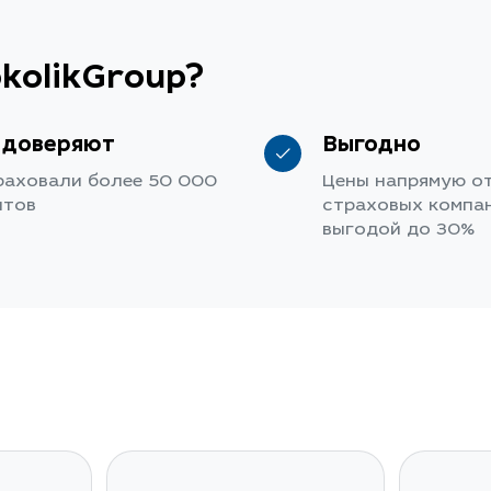
kolikGroup?
 доверяют
Выгодно
раховали более 50 000
Цены напрямую о
нтов
страховых компан
выгодой до 30%
r