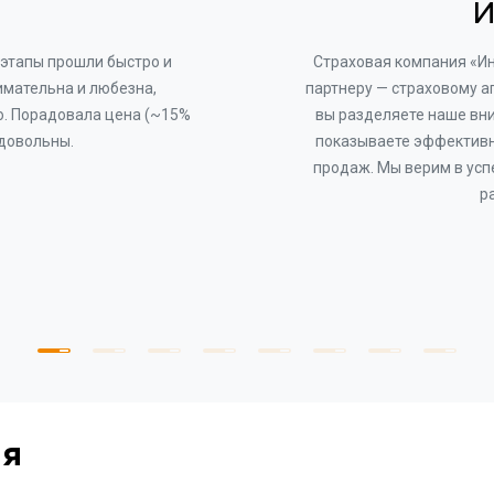
И
этапы прошли быстро и
Страховая компания «И
имательна и любезна,
партнеру — страховому а
о. Порадовала цена (~15%
вы разделяете наше вни
 довольны.
показываете эффективн
продаж. Мы верим в усп
р
ия