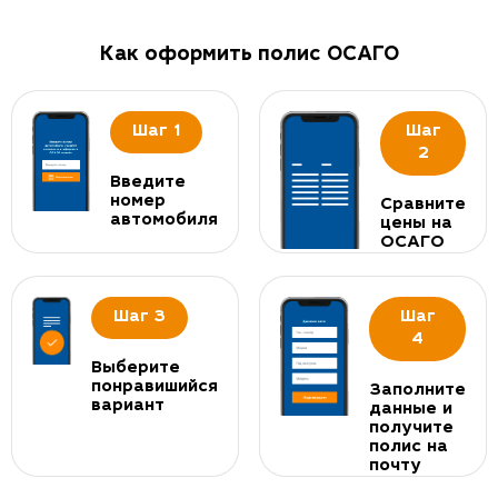
Как оформить полис ОСАГО
Шаг 1
Шаг
2
Введите
номер
Сравните
автомобиля
цены на
ОСАГО
Шаг 3
Шаг
4
Выберите
понравишийся
Заполните
вариант
данные и
получите
полис на
почту