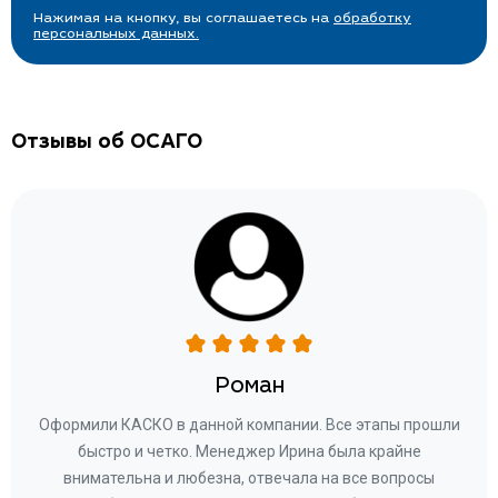
Нажимая на кнопку, вы соглашаетесь на
обработку
персональных данных.
Отзывы об ОСАГО
Роман
ару
Оформили КАСКО в данной компании. Все этапы прошли
а
быстро и четко. Менеджер Ирина была крайне
бла
ное
внимательна и любезна, отвечала на все вопросы
«Со