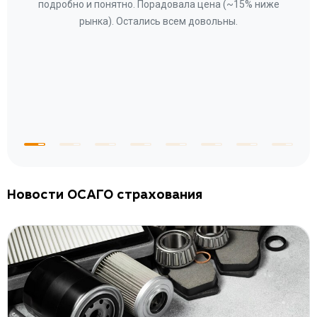
ому»
подробно и понятно. Порадовала цена (~15% ниже
за
рынка). Остались всем довольны.
по
те
к
 по
с
Новости ОСАГО страхования