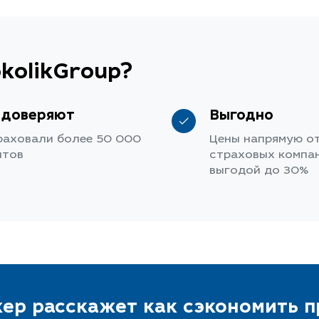
kolikGroup?
 доверяют
Выгодно
раховали более 50 000
Цены напрямую о
нтов
страховых компан
выгодой до 30%
ер расскажет как сэкономить 