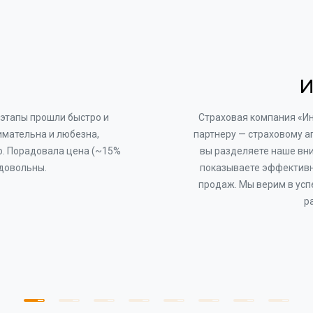
И
этапы прошли быстро и
Страховая компания «И
имательна и любезна,
партнеру — страховому а
о. Порадовала цена (~15%
вы разделяете наше вни
 довольны.
показываете эффективн
продаж. Мы верим в усп
р