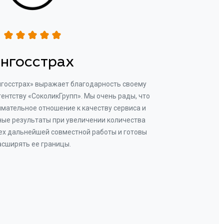
нгосстрах
нгосстрах» выражает благодарность своему
Добр
гентству «СоколикГрупп». Мы очень рады, что
Камен
мательное отношение к качеству сервиса и
прове
ые результаты при увеличении количества
В рез
ех дальнейшей совместной работы и готовы
бу
асширять ее границы.