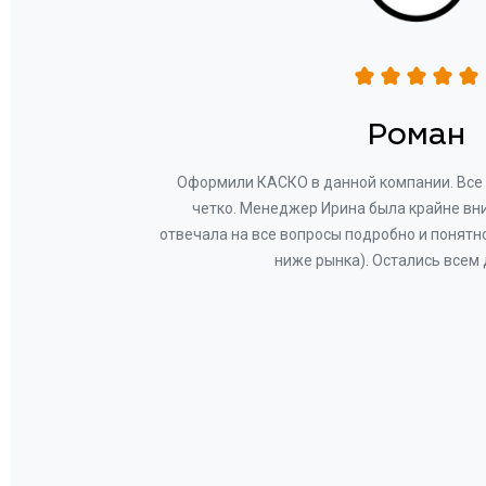
н
Роман
ву —
Оформили КАСКО в данной компании. Все 
и!
четко. Менеджер Ирина была крайне вн
общем-
отвечала на все вопросы подробно и понятн
Вам за
ниже рынка). Остались всем
а.