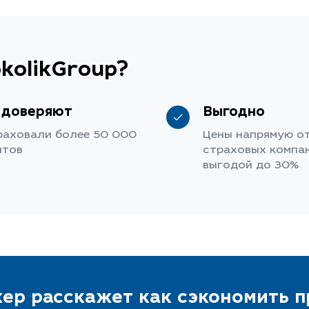
kolikGroup?
 доверяют
Выгодно
раховали более 50 000
Цены напрямую о
нтов
страховых компан
выгодой до 30%
ер расскажет как сэкономить 