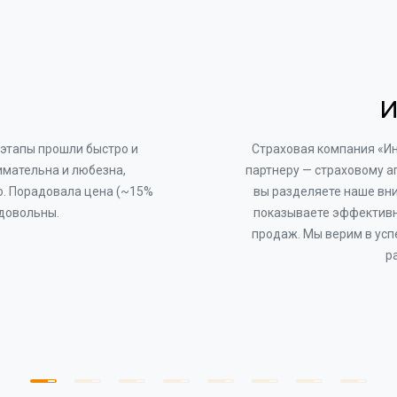
И
этапы прошли быстро и
Страховая компания «И
имательна и любезна,
партнеру — страховому а
о. Порадовала цена (~15%
вы разделяете наше вни
 довольны.
показываете эффективн
продаж. Мы верим в усп
р