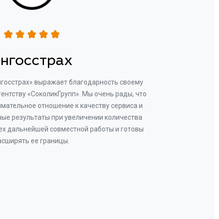
нгосстрах
нгосстрах» выражает благодарность своему
Добр
гентству «СоколикГрупп». Мы очень рады, что
Камен
мательное отношение к качеству сервиса и
прове
ые результаты при увеличении количества
В рез
ех дальнейшей совместной работы и готовы
бу
асширять ее границы.