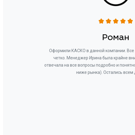
н
Роман
ву —
Оформили КАСКО в данной компании. Все 
и!
четко. Менеджер Ирина была крайне вн
общем-
отвечала на все вопросы подробно и понятн
Вам за
ниже рынка). Остались всем
а.