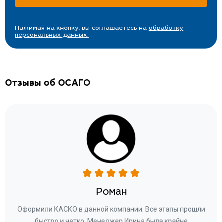
Нажимая на кнопку, вы соглашаетесь на
обработку
персональных данных.
Отзывы об ОСАГО
Роман
ару
Оформили КАСКО в данной компании. Все этапы прошли
а
быстро и четко. Менеджер Ирина была крайне
бла