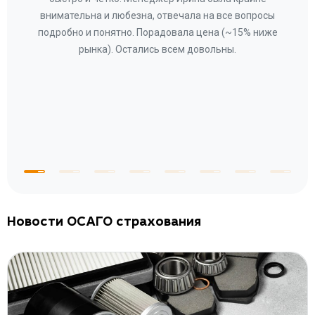
ное
внимательна и любезна, отвечала на все вопросы
«Со
ому»
подробно и понятно. Порадовала цена (~15% ниже
за
рынка). Остались всем довольны.
по
те
к
 по
с
Новости ОСАГО страхования