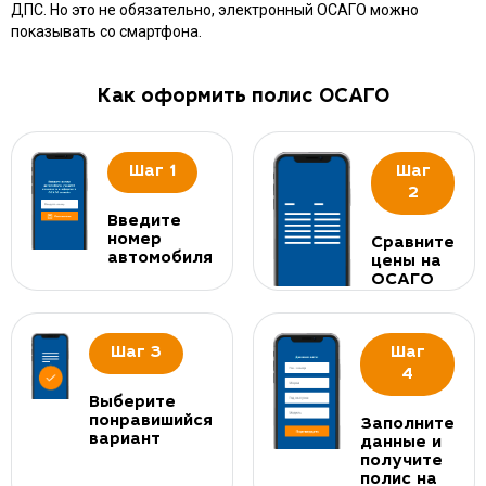
ДПС. Но это не обязательно, электронный ОСАГО можно
показывать со смартфона.
Как оформить полис ОСАГО
Шаг 1
Шаг
2
Введите
номер
Сравните
автомобиля
цены на
ОСАГО
Шаг 3
Шаг
4
Выберите
понравишийся
Заполните
вариант
данные и
получите
полис на