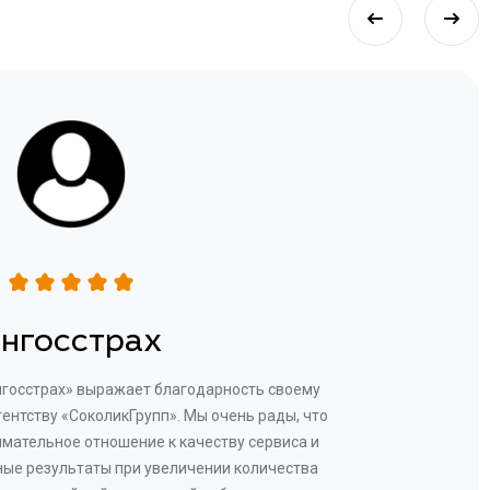
нгосстрах
нгосстрах» выражает благодарность своему
Добр
гентству «СоколикГрупп». Мы очень рады, что
Камен
мательное отношение к качеству сервиса и
прове
ые результаты при увеличении количества
В рез