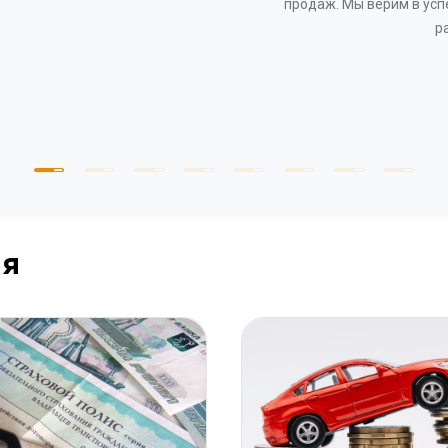
продаж. Мы верим в усп
р
ия