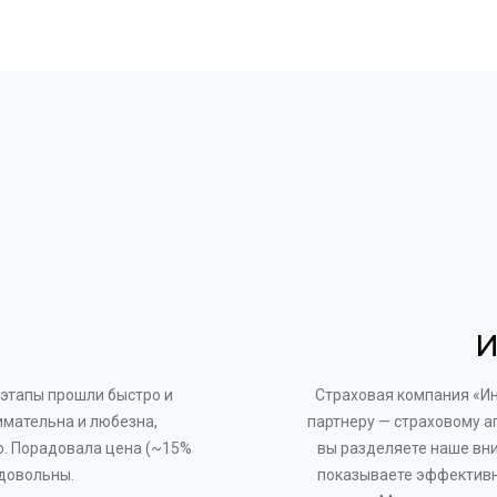
И
этапы прошли быстро и
Страховая компания «И
имательна и любезна,
партнеру — страховому а
о. Порадовала цена (~15%
вы разделяете наше вни
 довольны.
показываете эффективн