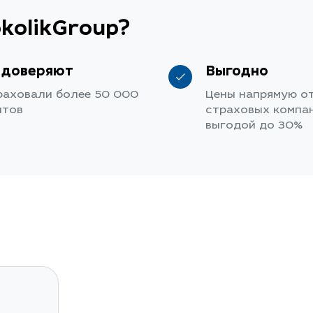
kolikGroup?
 доверяют
Выгодно
раховали более 50 000
Цены напрямую о
нтов
страховых компан
выгодой до 30%
a