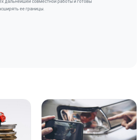
ех дальнейшей совместной работы и готовы
бу
асширять ее границы.