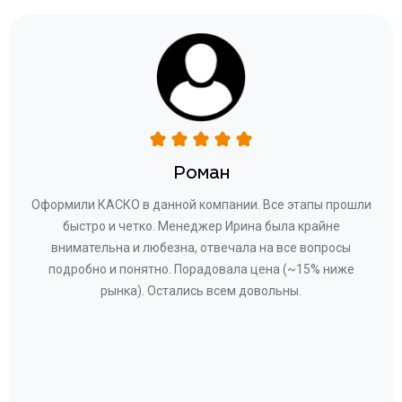
Роман
ару
Оформили КАСКО в данной компании. Все этапы прошли
а
быстро и четко. Менеджер Ирина была крайне
бла
ное
внимательна и любезна, отвечала на все вопросы
«Со
ому»
подробно и понятно. Порадовала цена (~15% ниже
за
рынка). Остались всем довольны.
по
те
к
 по
с