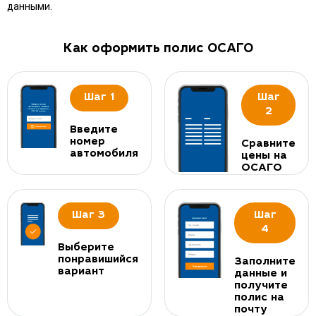
данными.
Как оформить полис ОСАГО
Шаг 1
Шаг
2
Введите
номер
Сравните
автомобиля
цены на
ОСАГО
Шаг 3
Шаг
4
Выберите
понравишийся
Заполните
вариант
данные и
получите
полис на
почту