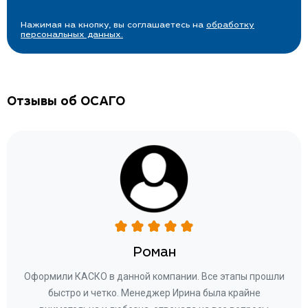
Нажимая на кнопку, вы соглашаетесь на
обработку
персональных данных.
Отзывы об ОСАГО
Роман
ару
Оформили КАСКО в данной компании. Все этапы прошли
а
быстро и четко. Менеджер Ирина была крайне
бла