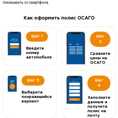
показывать со смартфона.
Как оформить полис ОСАГО
Шаг 1
Шаг
2
Введите
номер
Сравните
автомобиля
цены на
ОСАГО
Шаг 3
Шаг
4
Выберите
понравишийся
Заполните
вариант
данные и
получите
полис на
почту