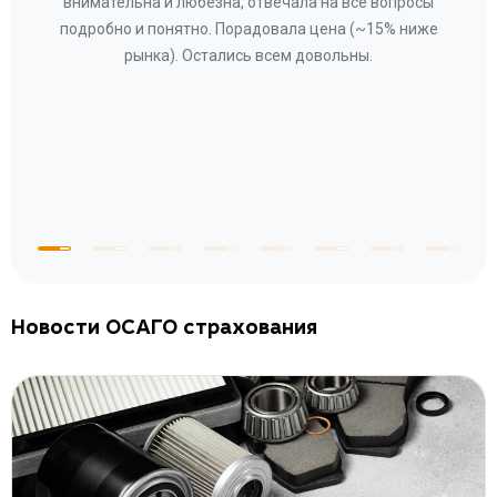
ное
внимательна и любезна, отвечала на все вопросы
«Со
ому»
подробно и понятно. Порадовала цена (~15% ниже
за
рынка). Остались всем довольны.
по
те
к
 по
с
Новости ОСАГО страхования