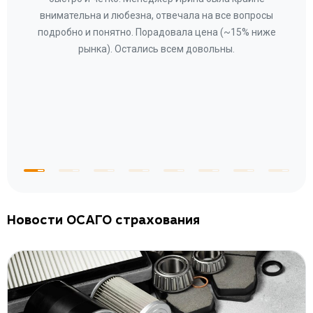
ное
внимательна и любезна, отвечала на все вопросы
«Со
ому»
подробно и понятно. Порадовала цена (~15% ниже
за
рынка). Остались всем довольны.
по
те
к
 по
с
Новости ОСАГО страхования