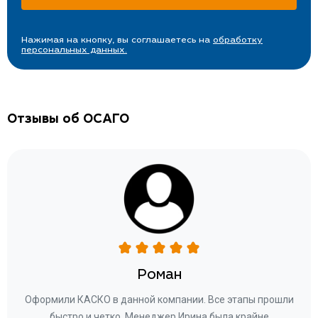
Нажимая на кнопку, вы соглашаетесь на
обработку
персональных данных.
Отзывы об ОСАГО
Роман
ару
Оформили КАСКО в данной компании. Все этапы прошли
а
быстро и четко. Менеджер Ирина была крайне
бла