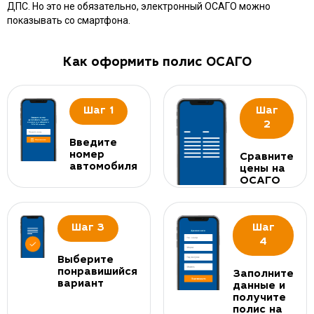
ДПС. Но это не обязательно, электронный ОСАГО можно
показывать со смартфона.
Как оформить полис ОСАГО
Шаг 1
Шаг
2
Введите
номер
Сравните
автомобиля
цены на
ОСАГО
Шаг 3
Шаг
4
Выберите
понравишийся
Заполните
вариант
данные и
получите
полис на