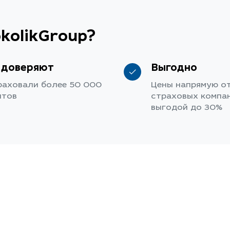
kolikGroup?
 доверяют
Выгодно
раховали более 50 000
Цены напрямую о
нтов
страховых компан
выгодой до 30%