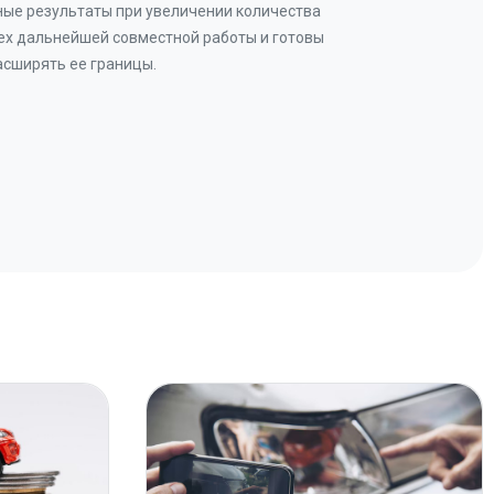
ые результаты при увеличении количества
В рез
ех дальнейшей совместной работы и готовы
бу
асширять ее границы.