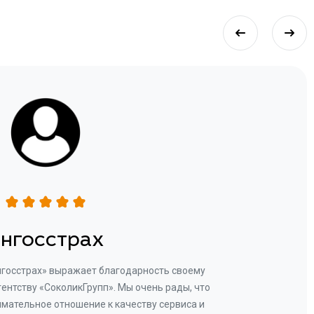
нгосстрах
нгосстрах» выражает благодарность своему
Добр
гентству «СоколикГрупп». Мы очень рады, что
Камен
мательное отношение к качеству сервиса и
прове