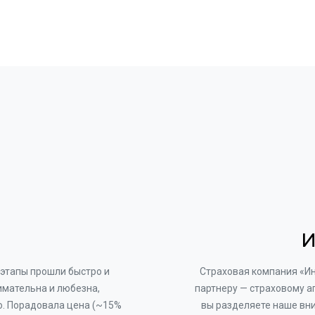
И
этапы прошли быстро и
Страховая компания «И
имательна и любезна,
партнеру — страховому а
о. Порадовала цена (~15%
вы разделяете наше вни