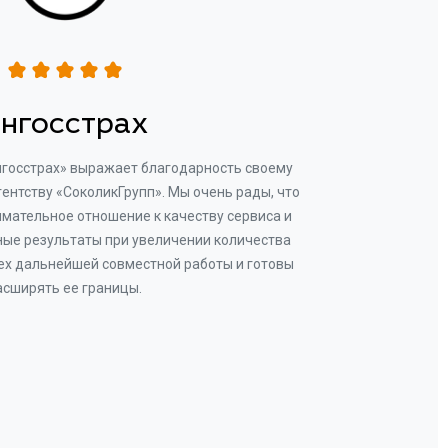
нгосстрах
нгосстрах» выражает благодарность своему
Добр
гентству «СоколикГрупп». Мы очень рады, что
Камен
мательное отношение к качеству сервиса и
прове
ые результаты при увеличении количества
В рез
ех дальнейшей совместной работы и готовы
бу
асширять ее границы.