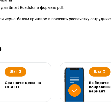
оплаты
ля Smart Roadster в формате pdf.
и черно-белом принтере и показать распечатку сотрудник
О
Шаг 2
Шаг 3
Сравните цены на
Выберите
ОСАГО
понравиши
вариант