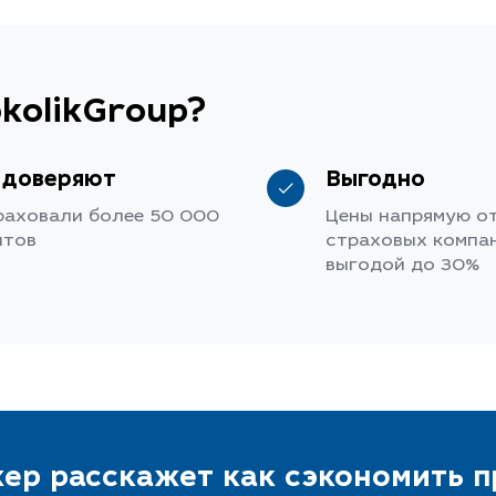
kolikGroup?
 доверяют
Выгодно
раховали более 50 000
Цены напрямую о
нтов
страховых компан
выгодой до 30%
ер расскажет как сэкономить 