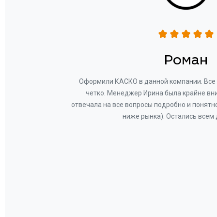
н
Роман
ву —
Оформили КАСКО в данной компании. Все 
и!
четко. Менеджер Ирина была крайне вн
общем-
отвечала на все вопросы подробно и понятн
Вам за
ниже рынка). Остались всем
а.