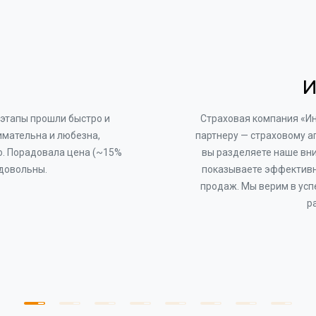
И
этапы прошли быстро и
Страховая компания «И
имательна и любезна,
партнеру — страховому а
о. Порадовала цена (~15%
вы разделяете наше вни
 довольны.
показываете эффективн
продаж. Мы верим в усп
р