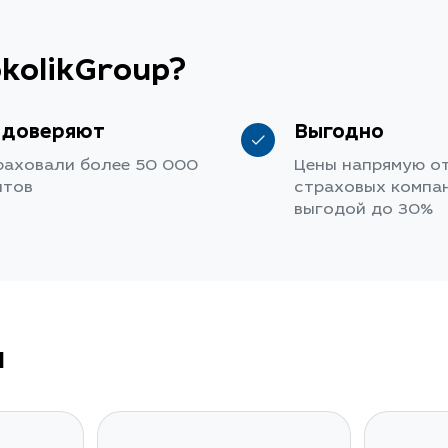
kolikGroup?
 доверяют
Выгодно
раховали более 50 000
Цены напрямую о
нтов
страховых компан
выгодой до 30%
u