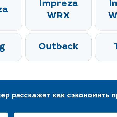
Impreza
I
za
WRX
W
g
Outback
ер расскажет как сэкономить 