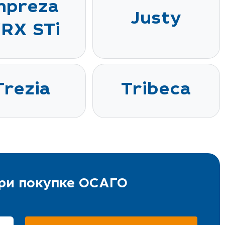
mpreza
Justy
RX STi
Trezia
Tribeca
при покупке ОСАГО