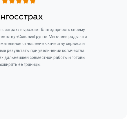
нгосстрах
нгосстрах» выражает благодарность своему
Добр
гентству «СоколикГрупп». Мы очень рады, что
Камен
мательное отношение к качеству сервиса и
прове
ые результаты при увеличении количества
В рез
ех дальнейшей совместной работы и готовы
бу
асширять ее границы.