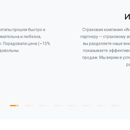
И
этапы прошли быстро и
Страховая компания «И
имательна и любезна,
партнеру — страховому а
о. Порадовала цена (~15%
вы разделяете наше вни
 довольны.
показываете эффективн
продаж. Мы верим в усп
р