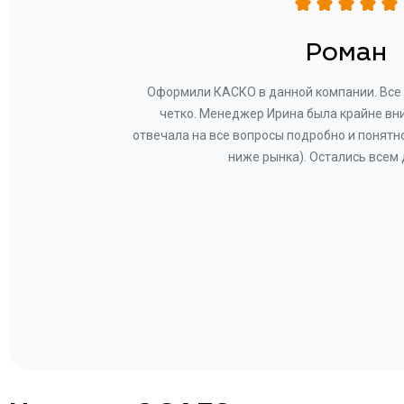
н
Роман
ву —
Оформили КАСКО в данной компании. Все 
и!
четко. Менеджер Ирина была крайне вн
общем-
отвечала на все вопросы подробно и понятн
Вам за
ниже рынка). Остались всем
а.